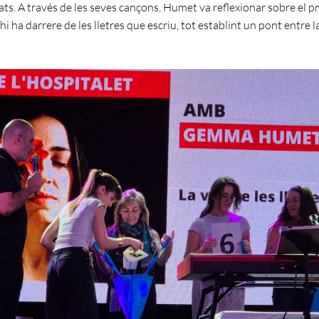
ats. A través de les seves cançons, Humet va reflexionar sobre el p
hi ha darrere de les lletres que escriu, tot establint un pont entre la