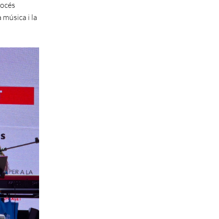
rocés
 música i la