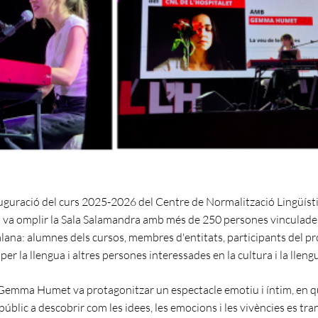
auguració del curs 2025-2026 del Centre de Normalització Lingüíst
t va omplir la Sala Salamandra amb més de 250 persones vinculades
alana: alumnes dels cursos, membres d'entitats, participants del 
per la llengua i altres persones interessades en la cultura i la lleng
Gemma Humet va protagonitzar un espectacle emotiu i íntim, en q
públic a descobrir com les idees, les emocions i les vivències es t