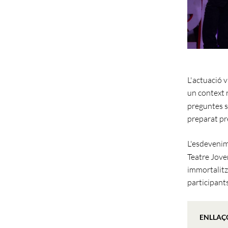
L'actuació 
un context r
preguntes s
preparat pr
L'esdevenim
Teatre Joven
immortalitza
participant
ENLLAÇ