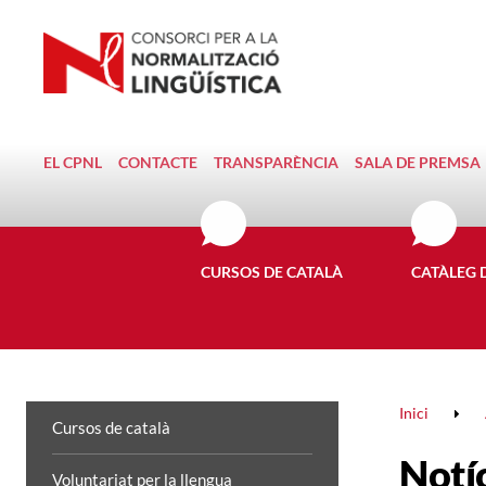
EL CPNL
CONTACTE
TRANSPARÈNCIA
SALA DE PREMSA
CURSOS DE CATALÀ
CATÀLEG 
Inici
Cursos de català
Notí
Voluntariat per la llengua