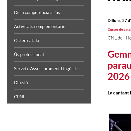
De la competència a l'ús
Dilluns, 27 
Activitats complementàries
Cursos de cata
CNL de l'Ho
Oci en català
Gemma
Ús professional
parau
Servei d'Assessorament Lingüístic
2026 
Difusió
La cantant i
CPNL