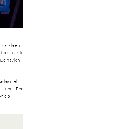
l català en
, formular-li
 que havien
adas o el
 Humet. Per
on els