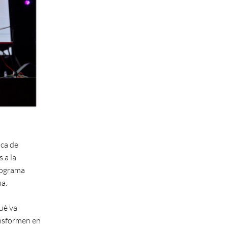
ica de
 a la
programa
ua.
uè va
ransformen en