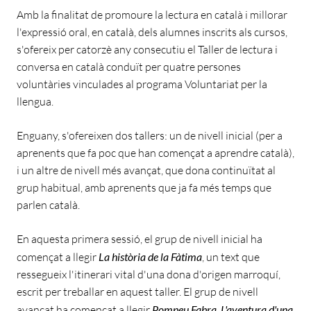
Amb la finalitat de promoure la lectura en català i millorar
l'expressió oral, en català, dels alumnes inscrits als cursos,
s'ofereix per catorzè any consecutiu el Taller de lectura i
conversa en català conduït per quatre persones
voluntàries vinculades al programa Voluntariat per la
llengua.
Enguany, s'ofereixen dos tallers: un de nivell inicial (per a
aprenents que fa poc que han començat a aprendre català),
i un altre de nivell més avançat, que dona continuïtat al
grup habitual, amb aprenents que ja fa més temps que
parlen català.
En aquesta primera sessió, el grup de nivell inicial ha
començat a llegir
La història de la Fàtima
, un text que
ressegueix l'itinerari vital d'una dona d'origen marroquí,
escrit per treballar en aquest taller. El grup de nivell
avançat ha començat a llegir
Pompeu Fabra. L'aventura d'una