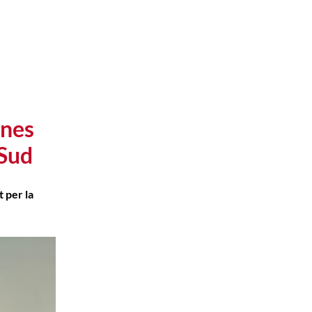
ones
 Sud
 per la