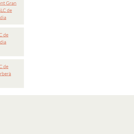
nt Gran
SLC de
dia
C de
dia
C de
rberà