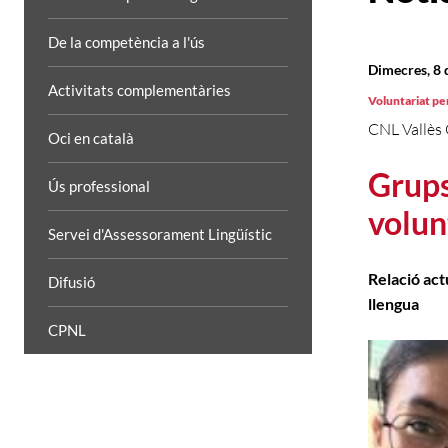
De la competència a l'ús
Dimecres, 8 
Activitats complementàries
Voluntariat per
CNL Vallès 
Oci en català
Grups
Ús professional
volun
Servei d'Assessorament Lingüístic
Relació act
Difusió
llengua
CPNL