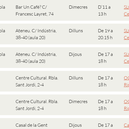
ola
Bar Un Cafè? C/
Dimecres
D’11 a
SL
Francesc Layret, 74
13 h
Ce
ola
Ateneu. C/ Indústria,
Dilluns
De 19 a
SL
38-40 (aula 20)
20.15 h
Ce
ola
Ateneu. C/ Indústria,
Dijous
De 17 a
SL
38-40 (aula 20)
18 h
Ce
Centre Cultural. Rbla.
Dilluns
De 17 a
OC
Sant Jordi, 2-4
18 h
Ri
Centre Cultural. Rbla.
Dimecres
De 17 a
OC
Sant Jordi, 2-4
18 h
Ri
Casal de la Gent
Dijous
De 17 a
Ca