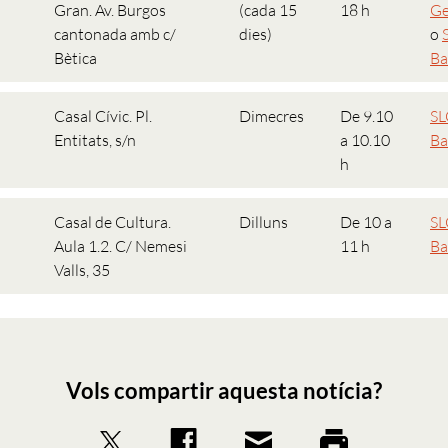
Gran. Av. Burgos
(cada 15
18 h
Ge
cantonada amb c/
dies)
o
Bètica
Ba
Casal Cívic. Pl.
Dimecres
De 9.10
SL
Entitats, s/n
a 10.10
Ba
h
Casal de Cultura.
Dilluns
De 10 a
SL
Aula 1.2. C/ Nemesi
11 h
Ba
Valls, 35
Vols compartir aquesta notícia?