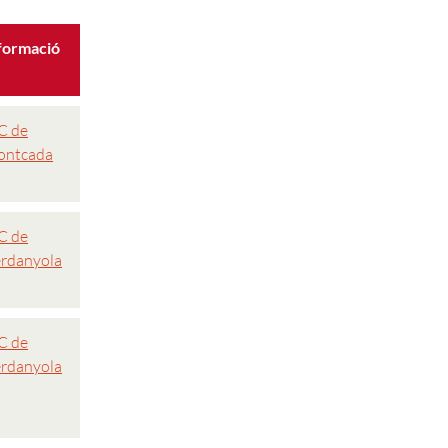
formació
C de
ntcada
C de
rdanyola
C de
rdanyola