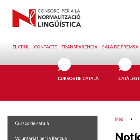
EL CPNL
CONTACTE
TRANSPARÈNCIA
SALA DE PREMSA
CURSOS DE CATALÀ
CATÀLEG 
Inici
Cursos de català
Notí
Voluntariat per la llengua