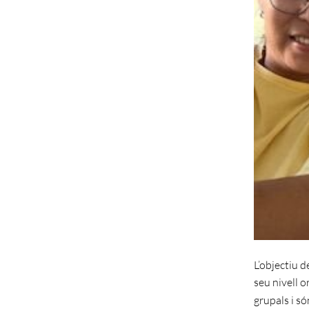
L’objectiu d
seu nivell o
grupals i s