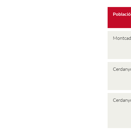
Població
Montca
Cerdany
Cerdany