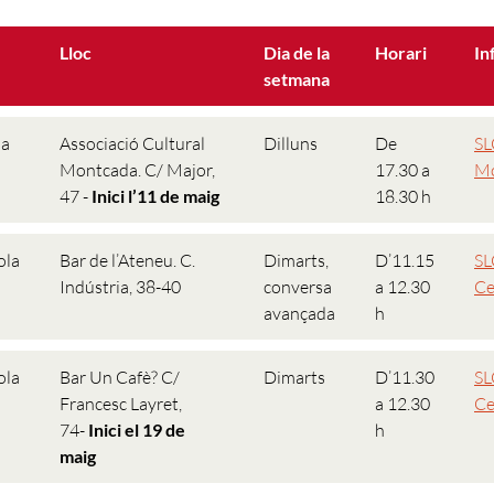
Lloc
Dia de la
Horari
In
setmana
da
Associació Cultural
Dilluns
De
SL
Montcada. C/ Major,
17.30 a
Mo
47 -
Inici l’11 de maig
18.30 h
ola
Bar de l’Ateneu. C.
Dimarts,
D’11.15
SL
Indústria, 38-40
conversa
a 12.30
Ce
avançada
h
ola
Bar Un Cafè? C/
Dimarts
D’11.30
SL
Francesc Layret,
a 12.30
Ce
74-
Inici el 19 de
h
maig