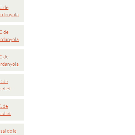
C de
rdanyola
C de
rdanyola
C de
rdanyola
 de
pollet
 de
pollet
sal de la