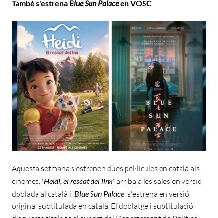
També s'estrena
Blue Sun Palace
en VOSC
Aquesta setmana s'estrenen dues pel·lícules en català als
cinemes. '
Heidi, el rescat del linx
' arriba a les sales en versió
doblada al català i '
Blue Sun Palace
' s'estrena en versió
original subtitulada en català. El doblatge i subtitulació
d'aquests títols té el suport del Departament de Política