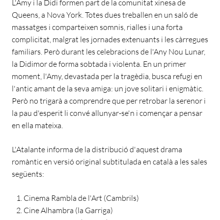
L'Amy i la Didi formen part de la comunitat xinesa de
Queens, a Nova York. Totes dues treballen en un saló de
massatges i comparteixen somnis, rialles i una forta
complicitat, malgrat les jornades extenuants i les càrregues
familiars. Però durant les celebracions de l'Any Nou Lunar,
la Didimor de forma sobtada i violenta. En un primer
moment, l'Amy, devastada per la tragèdia, busca refugi en
l'antic amant de la seva amiga: un jove solitari i enigmàtic.
Però no trigarà a comprendre que per retrobar la serenor i
la pau d'esperit li convé allunyar-se'n i començar a pensar
en ella mateixa.
L'Atalante informa de la distribució d'aquest drama
romàntic en versió original subtitulada en català a les sales
següents:
Cinema Rambla de l'Art (Cambrils)
Cine Alhambra (la Garriga)