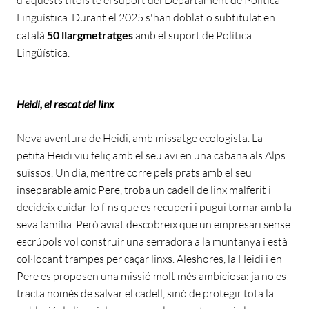
Lingüística. Durant el 2025 s'han doblat o subtitulat en
català
50 llargmetratges
amb el suport de Política
Lingüística.
Heidi, el rescat del linx
Nova aventura de Heidi, amb missatge ecologista. La
petita Heidi viu feliç amb el seu avi en una cabana als Alps
suïssos. Un dia, mentre corre pels prats amb el seu
inseparable amic Pere, troba un cadell de linx malferit i
decideix cuidar-lo fins que es recuperi i pugui tornar amb la
seva família. Però aviat descobreix que un empresari sense
escrúpols vol construir una serradora a la muntanya i està
col·locant trampes per caçar linxs. Aleshores, la Heidi i en
Pere es proposen una missió molt més ambiciosa: ja no es
tracta només de salvar el cadell, sinó de protegir tota la