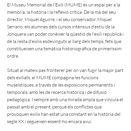
El Museu Memorial de l'Exili (MUME) és un espai per a la
memòria, la història i la reflexió crítica. De la mà del seu
director, Miquel Aguirre, i el seu conservador, Miquel
Serrano, els alumnes dels cursos intensius d’estiu de la
Jonquera van poder conèixer la qüestió de l'exili republicà i
de la resta d'exilis esdevinguts al llarg dels temps, fets que
constitueixen una temàtica historiogràfica de primeríssim
ordre.
Situat al mateix pas fronterer per on van fugir la major part
dels exiliats, el MUME compagina les funcions
museístiques, a través de les exposicions permanents i
temporals, amb les de recerca històrica i de difusió
pedagògica. I sempre amb una mirada ampla que vincula el
passat amb el present, perquè els conflictes que
provoquen exilis han estat una constant en la història del
segle XX i segueixen essent-ho encara avui.