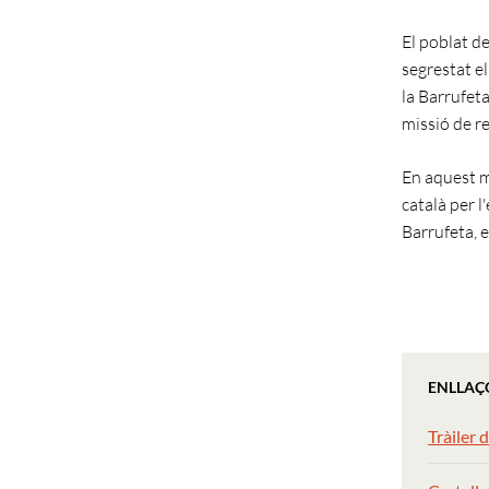
El poblat d
segrestat e
la Barrufet
missió de re
En aquest m
català per l
Barrufeta, 
ENLLAÇ
Tràiler d