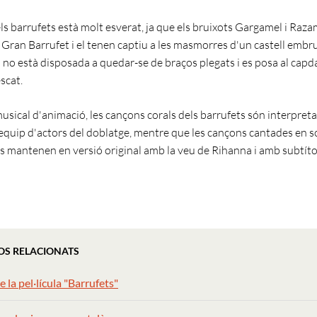
els barrufets està molt esverat, ja que els bruixots Gargamel i Raz
l Gran Barrufet i el tenen captiu a les masmorres d'un castell embr
a no està disposada a quedar-se de braços plegats i es posa al cap
scat.
usical d'animació, les cançons corals dels barrufets són interpret
'equip d'actors del doblatge, mentre que les cançons cantades en sol
es mantenen en versió original amb la veu de Rihanna i amb subtítol
OS RELACIONATS
e la pel·lícula "Barrufets"