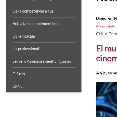
De la competència a l'ús
Dimecres, 16
Activitats complementàries
Oci en català
CNL d'Oso
Oci en català
El mu
Ús professional
cinem
Servei d'Assessorament Lingüístic
A Vic, es p
Difusió
CPNL