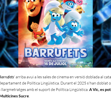
Barrufets
' arriba avui a les sales de cinema en versió doblada al cat
Departament de Política Lingüística. Durant el 2025 s'han doblat o
 llargmetratges amb el suport de Política Lingüística.
A Vic, es pot
a Multicines Sucre
.