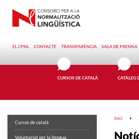
EL CPNL
CONTACTE
TRANSPARÈNCIA
SALA DE PREMSA
CURSOS DE CATALÀ
CATÀLEG 
Inici
Cursos de català
Notí
Voluntariat per la llengua