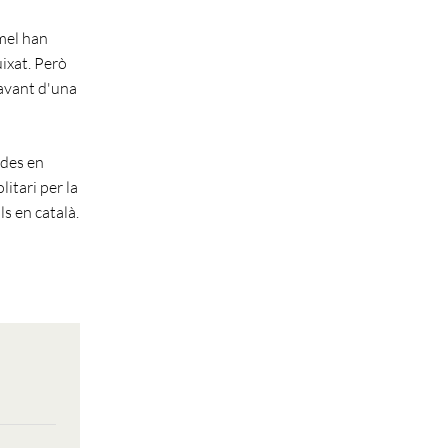
amel han
uixat. Però
davant d'una
ades en
itari per la
s en català.