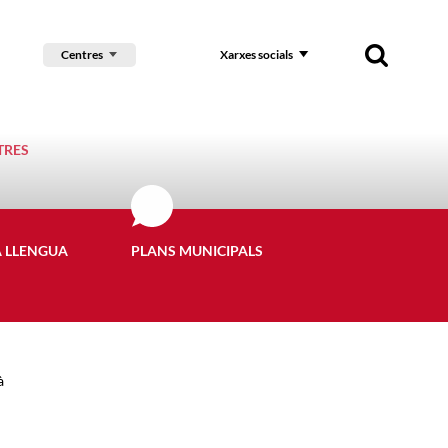
Centres
Xarxes socials
TRES
A LLENGUA
PLANS MUNICIPALS
à