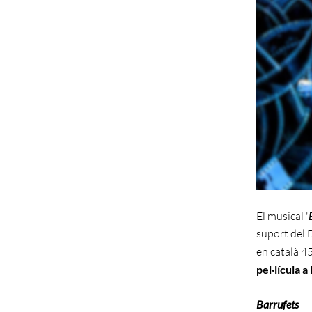
El musical '
suport del 
en català 45
pel·lícula 
Barrufets