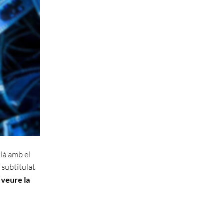
alà amb el
 subtitulat
 veure la