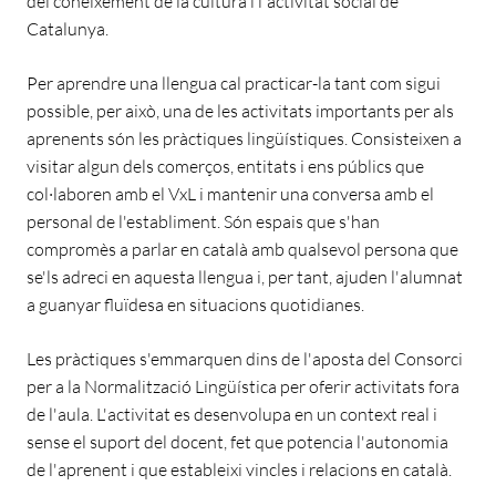
del coneixement de la cultura i l'activitat social de
Catalunya.
Per aprendre una llengua cal practicar-la tant com sigui
possible, per això, una de les activitats importants per als
aprenents són les pràctiques lingüístiques. Consisteixen a
visitar algun dels comerços, entitats i ens públics que
col·laboren amb el VxL i mantenir una conversa amb el
personal de l'establiment. Són espais que s'han
compromès a parlar en català amb qualsevol persona que
se'ls adreci en aquesta llengua i, per tant, ajuden l'alumnat
a guanyar fluïdesa en situacions quotidianes.
Les pràctiques s'emmarquen dins de l'aposta del Consorci
per a la Normalització Lingüística per oferir activitats fora
de l'aula. L'activitat es desenvolupa en un context real i
sense el suport del docent, fet que potencia l'autonomia
de l'aprenent i que estableixi vincles i relacions en català.