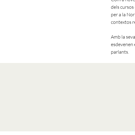
dels cursos 
per a la Nor
contextos re
Amb la seva
esdevenen es
parlants.