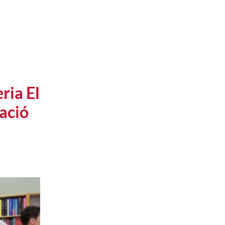
ria El
ació