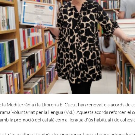
la Mediterrània i la Llibreria El Cucut han renovat els acords de c
rama Voluntariat per la llengua (VxL). Aquests acords reforcen el
amb la promoció del català com a llengua d'ús habitual i de cohesió
at, s'han adherit també a les pràctiques lingüístiques adreçades 