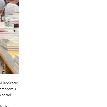
ol·laboració
 compromís
 social.
als alumnes