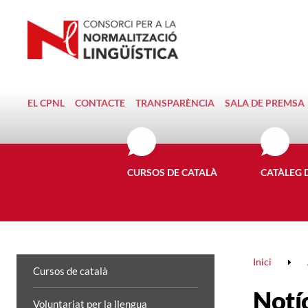
EL CPNL
CONTACTE
TRANSPARÈNCIA
SALA DE PREMSA
CURSOS DE CATALÀ
CATÀLEG 
Inici
Cursos de català
Notí
Voluntariat per la llengua