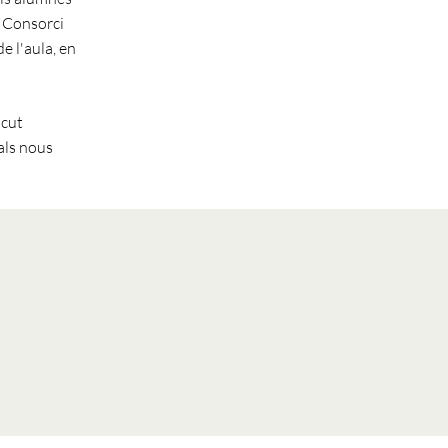
l Consorci
e l'aula, en
ucut
 als nous