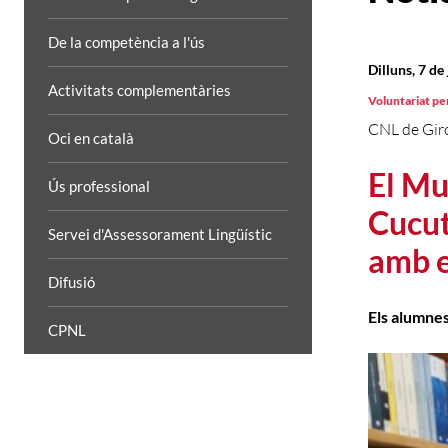
De la competència a l'ús
Dilluns, 7 de
Activitats complementàries
Voluntariat per
CNL de Gir
Oci en català
El Mu
Ús professional
Cucut
Servei d'Assessorament Lingüístic
amb e
Difusió
Els alumnes
CPNL