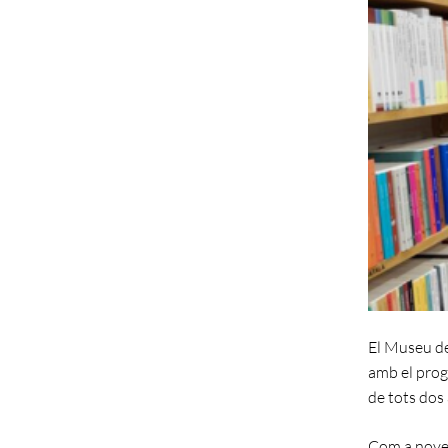
El Museu de 
amb el prog
de tots dos 
Com a novet