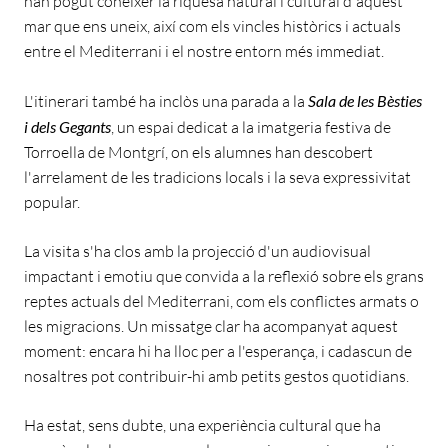
han pogut conèixer la riquesa natural i cultural d'aquest
mar que ens uneix, així com els vincles històrics i actuals
entre el Mediterrani i el nostre entorn més immediat.
L'itinerari també ha inclòs una parada a la
Sala de les Bèsties
i dels Gegants
, un espai dedicat a la imatgeria festiva de
Torroella de Montgrí, on els alumnes han descobert
l'arrelament de les tradicions locals i la seva expressivitat
popular.
La visita s'ha clos amb la projecció d'un audiovisual
impactant i emotiu que convida a la reflexió sobre els grans
reptes actuals del Mediterrani, com els conflictes armats o
les migracions. Un missatge clar ha acompanyat aquest
moment: encara hi ha lloc per a l'esperança, i cadascun de
nosaltres pot contribuir-hi amb petits gestos quotidians.
Ha estat, sens dubte, una experiència cultural que ha