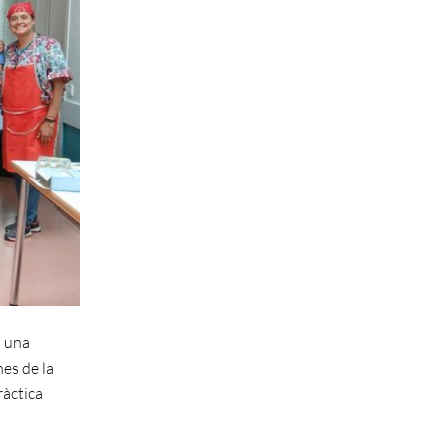
b una
nes de la
ràctica