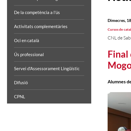
De la competència a l'ús
Dimecres, 18
Activitats complementàries
Cursos de cata
CNL de Sab
Oci en català
Final
Ús professional
Mogo
Servei d'Assessorament Lingüístic
Alumnes de 
Difusió
CPNL