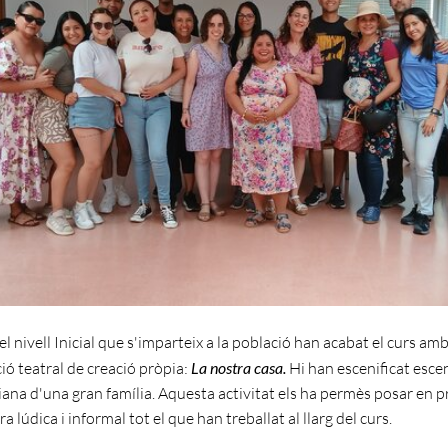
l nivell Inicial que s'imparteix a la població han acabat el curs am
ió teatral de creació pròpia:
La nostra casa.
Hi han escenificat esce
iana d'una gran família. Aquesta activitat els ha permès posar en p
 lúdica i informal tot el que han treballat al llarg del curs.