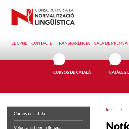
EL CPNL
CONTACTE
TRANSPARÈNCIA
SALA DE PREMSA
CURSOS DE CATALÀ
CATÀLEG 
Inici
Cursos de català
Notí
Voluntariat per la llengua