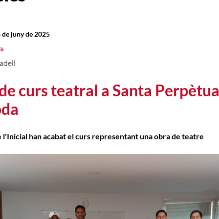
 de juny de 2025
là
adell
 de curs teatral a Santa Perpètu
da
l'Inicial han acabat el curs representant una obra de teatre