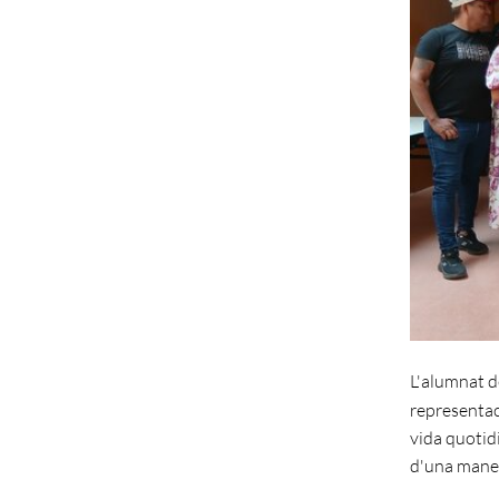
L'alumnat de
representac
vida quotid
d'una manera