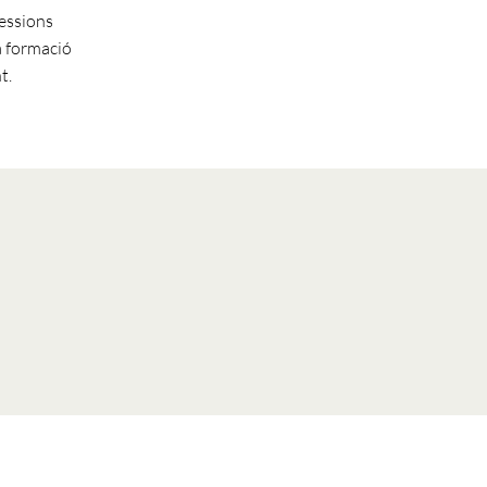
Sessions
a formació
t.