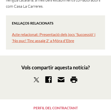
llengua catalana, a més dels establiments col·laboradors
com Casa La Carreres.
ENLLAÇOS RELACIONATS
Acte relacionat: Presentació dels jocs 'Successió' i
'No puc! Tinc assaig 2' a Móra d'Ebre
Vols compartir aquesta notícia?
PERFIL DEL CONTRACTANT