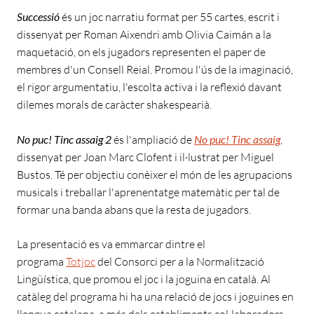
Successió
és un joc narratiu format per 55 cartes, escrit i
dissenyat per Roman Aixendri amb Olivia Caimán a la
maquetació, on els jugadors representen el paper de
membres d'un Consell Reial. Promou l'ús de la imaginació,
el rigor argumentatiu, l'escolta activa i la reflexió davant
dilemes morals de caràcter shakespearià.
No puc! Tinc assaig 2
és l'ampliació de
No puc! Tinc assaig
,
dissenyat per Joan Marc Clofent i il·lustrat per Miguel
Bustos. Té per objectiu conèixer el món de les agrupacions
musicals i treballar l'aprenentatge matemàtic per tal de
formar una banda abans que la resta de jugadors.
La presentació es va emmarcar dintre el
programa
Totjoc
del Consorci per a la Normalització
Lingüística, que promou el joc i la joguina en català. Al
catàleg del programa hi ha una relació de jocs i joguines en