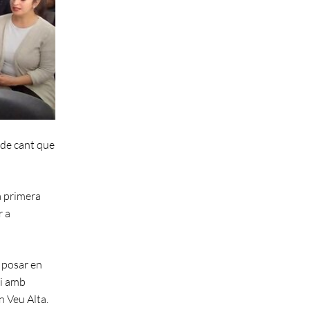
 de cant que
a primera
r a
i posar en
 i amb
n Veu Alta.