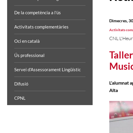
De la competència a l'ús
Dimecres, 30
Activitats complementàries
Activitats co
CNL L'Heur
Oci en català
Talle
Ús professional
Musi
Servei d'Assessorament Lingüístic
L'alumnat a
Difusió
Alta
CPNL