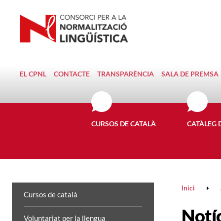
EL CPNL
CONTACTE
TRANSPARÈNCIA
SALA DE PREMSA
CURSOS DE CATALÀ
CATÀLEG 
Inici
Cursos de català
Notí
Voluntariat per la llengua