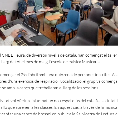
 CNL L'Heura, de diversos nivells de català, han començat el taller
l llarg de tot el mes de maig, l'escola de música Musicaula.
a començar el 29 d'abril amb una quinzena de persones inscrites. A l
prés d'uns exercicis de respiració i vocalització, el grup va comença
r-se amb la cançó que treballaran al llarg de les sessions.
vitat vol oferir a l'alumnat un nou espai d'ús del català a la ciutat 
 allò que aprenen a les classes. En aquest cas, a través de la música
e cantar una cançó de bressol en públic a la 2a Mostra de Lectura e