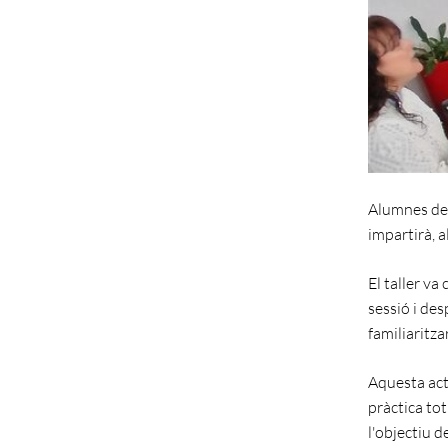
Alumnes del
impartirà, a
El taller v
sessió i des
familiaritza
Aquesta acti
pràctica tot
l'objectiu d