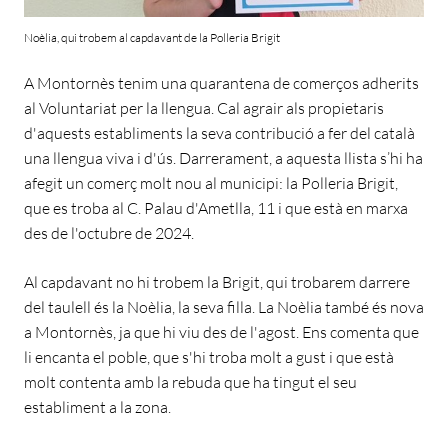
Noèlia, qui trobem al capdavant de la Polleria Brigit
A Montornès tenim una quarantena de comerços adherits
al Voluntariat per la llengua. Cal agrair als propietaris
d'aquests establiments la seva contribució a fer del català
una llengua viva i d'ús. Darrerament, a aquesta llista s’hi ha
afegit un comerç molt nou al municipi: la Polleria Brigit,
que es troba al C. Palau d'Ametlla, 11 i que està en marxa
des de l'octubre de 2024.
Al capdavant no hi trobem la Brigit, qui trobarem darrere
del taulell és la Noèlia, la seva filla. La Noèlia també és nova
a Montornès, ja que hi viu des de l'agost. Ens comenta que
li encanta el poble, que s'hi troba molt a gust i que està
molt contenta amb la rebuda que ha tingut el seu
establiment a la zona.