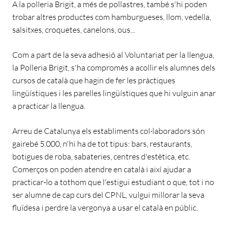
A la polleria Brigit, a més de pollastres, també s'hi poden
trobar altres productes com hamburgueses, llom, vedella,
salsitxes, croquetes, canelons, ous...
Com a part de la seva adhesió al Voluntariat per la llengua,
la Polleria Brigit, s'ha compromès a acollir els alumnes dels
cursos de català que hagin de fer les pràctiques
lingüístiques i les parelles lingüístiques que hi vulguin anar
a practicar la llengua.
Arreu de Catalunya els establiments col·laboradors són
gairebé 5.000, n'hi ha de tot tipus: bars, restaurants,
botigues de roba, sabateries, centres d'estètica, etc.
Comerços on poden atendre en català i així ajudar a
practicar-lo a tothom que l'estigui estudiant o que, tot i no
ser alumne de cap curs del CPNL, vulgui millorar la seva
fluïdesa i perdre la vergonya a usar el català en públic.