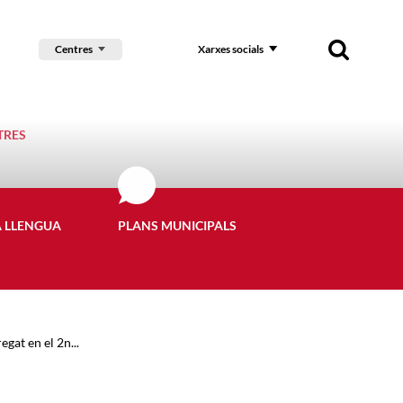
Centres
Xarxes socials
TRES
A LLENGUA
PLANS MUNICIPALS
gat en el 2n...