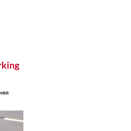
rking
àmbit