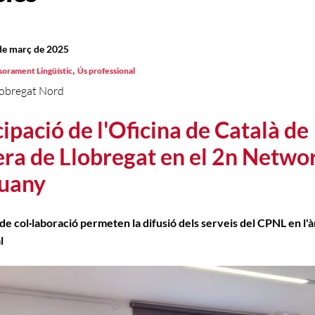
de març de 2025
,
sorament Lingüístic
Ús professional
lobregat Nord
cipació de l'Oficina de Català de
ra de Llobregat en el 2n Netwo
guany
de col·laboració permeten la difusió dels serveis del CPNL en l'
l