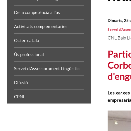
De la competència a l'ús
Dimarts, 25 
Activitats complementàries
Servei d'Asses
CNL Baix L
Oci en català
Parti
Ús professional
Corbe
Servei d'Assessorament Lingüístic
d'en
Difusió
Les xarxes 
CPNL
empresaria