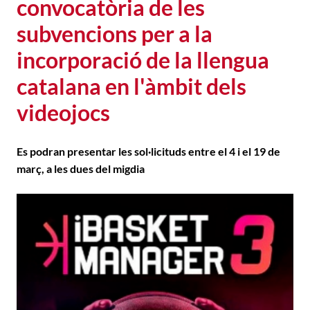
convocatòria de les
subvencions per a la
incorporació de la llengua
catalana en l'àmbit dels
videojocs
Es podran presentar les sol·licituds entre el 4 i el 19 de
març, a les dues del migdia