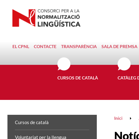
EL CPNL
CONTACTE
TRANSPARÈNCIA
SALA DE PREMSA
CURSOS DE CATALÀ
CATÀLEG 
Inici
Cursos de català
Notí
Voluntariat per la llengua