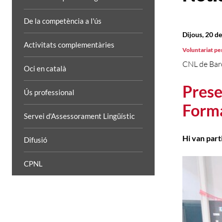
De la competència a l'ús
Dijous, 20 d
Activitats complementàries
Voluntariat per
CNL de Bar
Oci en català
Prese
Ús professional
Forma
Servei d'Assessorament Lingüístic
Hi van part
Difusió
CPNL