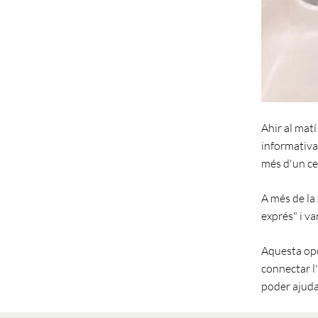
Ahir al matí
informativa 
més d'un ce
A més de la
exprés" i v
Aquesta opo
connectar l'
poder ajudar