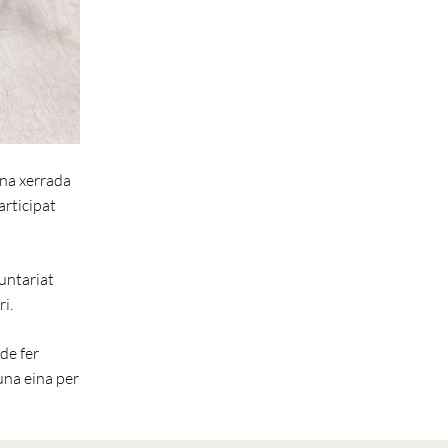
una xerrada
articipat
untariat
i.
de fer
una eina per