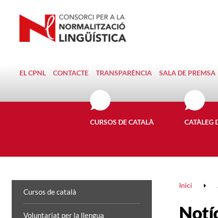
EL CPNL
CONTACTE
TRANSPARÈNCIA
SALA DE PREMSA
CURSOS DE CATALÀ
CATÀLEG 
Inici
Cursos de català
Notí
Voluntariat per la llengua