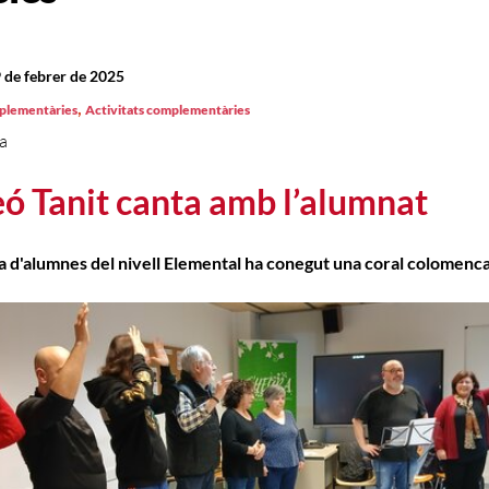
 de febrer de 2025
,
mplementàries
Activitats complementàries
a
eó Tanit canta amb l’alumnat
 d'alumnes del nivell Elemental ha conegut una coral colomenc