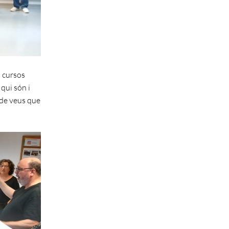
s cursos
qui són i
 de veus que