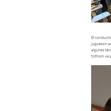
El conducto
juguessin a
algunes tècn
tothom va p