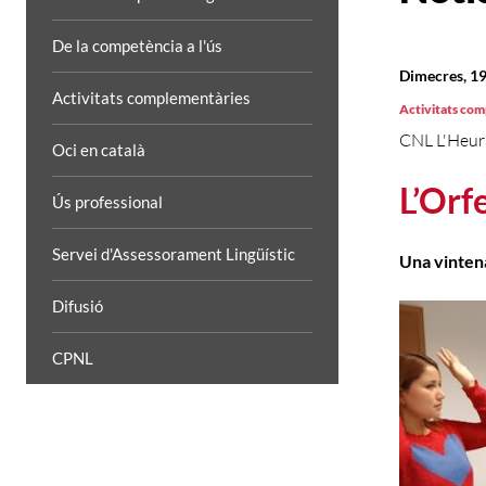
De la competència a l'ús
Dimecres, 19
Activitats complementàries
Activitats co
CNL L'Heur
Oci en català
L’Orf
Ús professional
Servei d'Assessorament Lingüístic
Una vintena
Difusió
CPNL