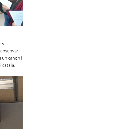
nts
a ensenyar
s un cànon i
 català.