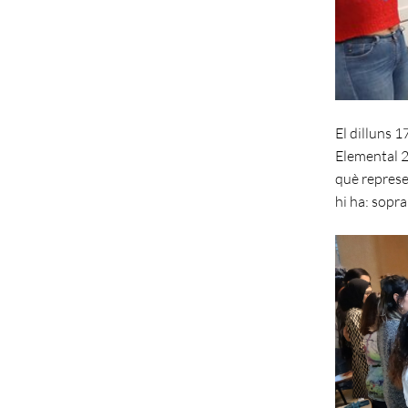
El dilluns 1
Elemental 2
què represen
hi ha: sopra