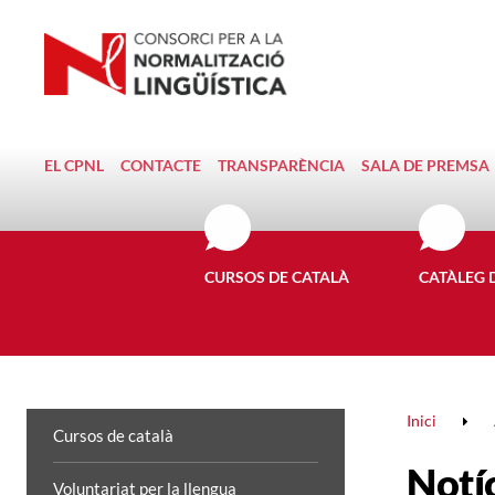
EL CPNL
CONTACTE
TRANSPARÈNCIA
SALA DE PREMSA
CURSOS DE CATALÀ
CATÀLEG 
Inici
Cursos de català
Notí
Voluntariat per la llengua