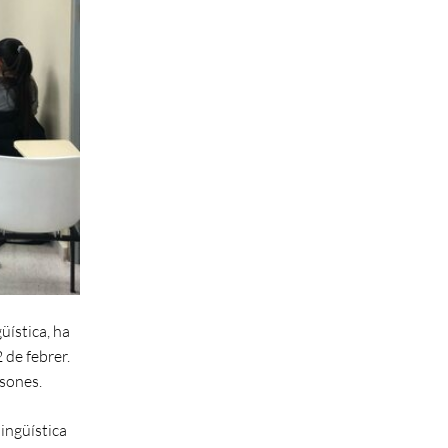
üística, ha
 de febrer.
rsones.
lingüística