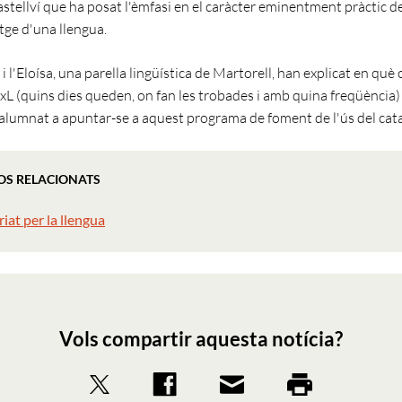
astellví que ha posat l'èmfasi en el caràcter eminentment pràctic d
tge d'una llengua.
i l'Eloísa, una parella lingüística de Martorell, han explicat en què 
L (quins dies queden, on fan les trobades i amb quina freqüència)
'alumnat a apuntar-se a aquest programa de foment de l'ús del cata
OS RELACIONATS
iat per la llengua
Vols compartir aquesta notícia?