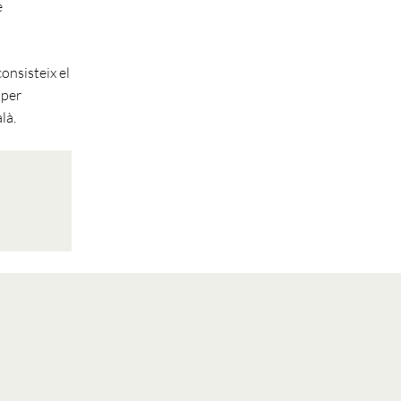
e
consisteix el
 per
là.