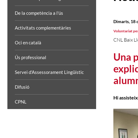
De la competència a l'ús
Dimarts, 18 
Activitats complementàries
Voluntariat per
CNL Baix L
Oci en català
Una p
Ús professional
explic
Servei d'Assessorament Lingüístic
alum
Difusió
Hi assistei
CPNL