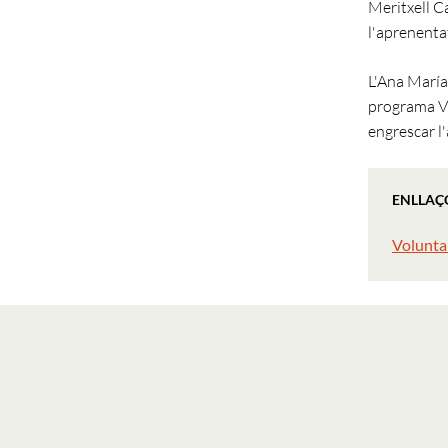
Meritxell C
l'aprenenta
L'Ana María 
programa Vx
engrescar l
ENLLAÇ
Voluntar