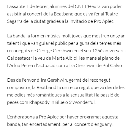
Dissabte 1 de febrer, alumnes del CNL L'Heura van poder
assistir al concert de la Beatband que es va fer al Teatre
Sagarra de la ciutat gràcies a la invitació de Pro Aplec.
La banda la formen músics molt joves que mostren un gran
talent i que van guiar el públic per alguns dels temes més
reconeguts de George Gershwin en el seu 125è aniversari.
Cal destacar la veu de Marta Albiol, les mans al piano de
l'Adrià Perea i l'actuació com a Ira Gershwin de Pol Calvo.
Des de l'enyor d'Ira Gershwin, germà del reconegut
compositor, la Beatband fa un recorregut que va des de les
melodies més romàntiques a la sensualitat i la passió de
peces com Rhapsody in Blue o S'Wonderful.
L'enhorabona a Pro Aplec per haver programat aquesta
banda, tan encertadament, per al concert d'enguany.