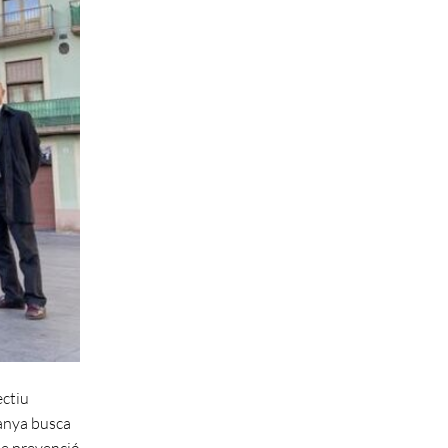
ectiu
panya busca
de prevenció