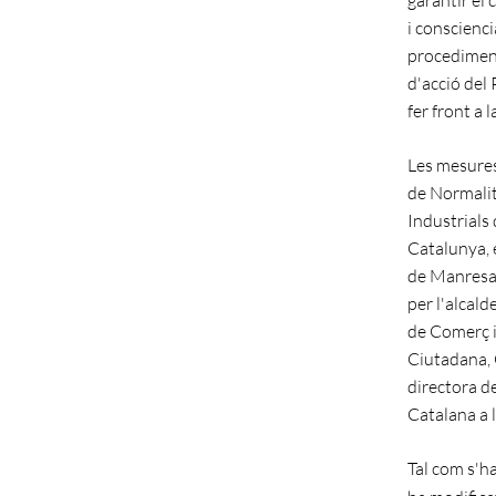
i conscienc
procediment 
d'acció del
fer front a 
Les mesures
de Normalit
Industrials 
Catalunya, 
de Manresa.
per l'alcald
de Comerç i
Ciutadana, 
directora d
Catalana a 
Tal com s'h