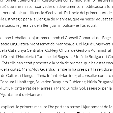
iació que aniran acompanyades d'advertiments i modificacions for
per obtenir una llicència d'activitat. Es tracta del primer punt de 
 Pla Estratègic per a la Llengua de Manresa, que va néixer aquest s
la situació regressiva de la llengua i impulsar-ne l'ús social.
 s'han treballat conjuntament amb el Consell Comarcal del Bages,
zació Lingüística Montserrat de Manresa, el Col·legi d'Enginyers 
de la Catalunya Central, el Col·legi Oficial de Gestors Administrat
el Gremi d'Hoteleria i Turisme del Bages i la Unió de Botiguers i 
 Tots ells han estat presents a la roda de premsa, que ha estat en
e de la ciutat, Marc Aloy Guàrdia. També hi ha pres part la regidora 
 de Cultura i Llengua, Tània Infante Martínez; el conseller comarca
Consum i Habitatge, Salvador Busquets Gubianas; Núria Brugaro
el CNL Montserrat de Manresa, i Marc Orriols Gol, assessor per la
l'Ajuntament de Manresa.
a explicat, la primera mesura l'ha portat a terme l'Ajuntament de 