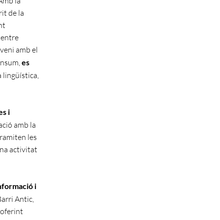
 Amb la
it de la
nt
 entre
veni amb el
Consum,
es
lingüística,
s i
lació amb la
tramiten les
na activitat
formació i
arri Antic,
 oferint