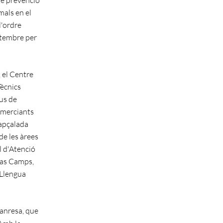
mals en el
l'ordre
etembre per
 el Centre
Tècnics
ius de
Comerciants
capçalada
de les àrees
l d'Atenció
las Camps,
 Llengua
Manresa, que