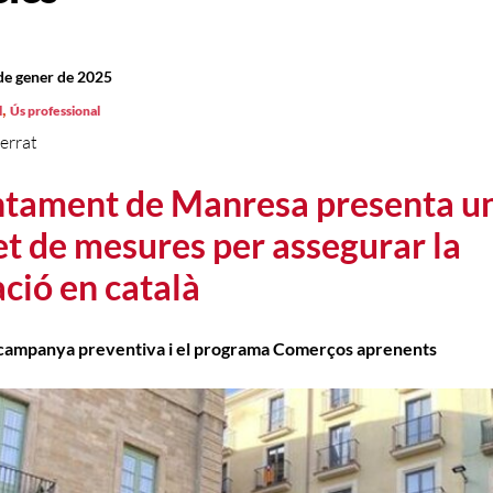
de gener de 2025
,
l
Ús professional
errat
ntament de Manresa presenta u
t de mesures per assegurar la
ació en català
 campanya preventiva i el programa Comerços aprenents