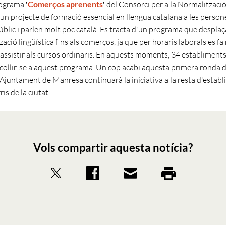
programa
'
Comerços aprenents
'
del Consorci per a la Normalitzaci
, un projecte de formació essencial en llengua catalana a les person
úblic i parlen molt poc català. Es tracta d'un programa que desplaça
ació lingüística fins als comerços, ja que per horaris laborals es fa 
assistir als cursos ordinaris. En aquests moments, 34 establiments
acollir-se a aquest programa. Un cop acabi aquesta primera ronda 
'Ajuntament de Manresa continuarà la iniciativa a la resta d'establ
ris de la ciutat.
Vols compartir aquesta notícia?