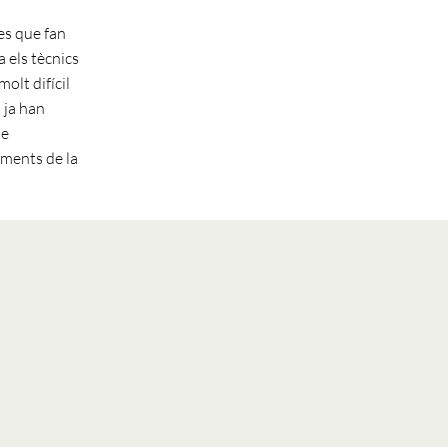
ó
es que fan
 els tècnics
molt difícil
 ja han
de
iments de la