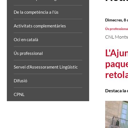
De la competència a l'ús
Dimecres, 8 
Activitats complementàries
Ús professiona
CNL Monts
Oci en català
L'Aju
Ús professional
paque
Servei d'Assessorament Lingüístic
retol
Difusió
Destaca la
CPNL