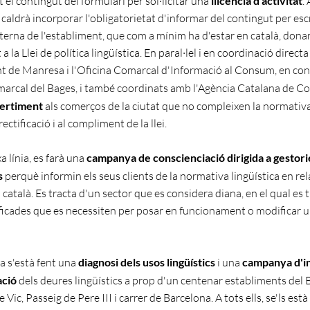
 el contingut del formulari per sol·licitar una
llicència d'activitat
.
caldrà incorporar l'obligatorietat d'informar del contingut per escr
xterna de l'establiment, que com a mínim ha d'estar en català, dona
 la Llei de política lingüística. En paral·lel i en coordinació directa
t de Manresa i l'Oficina Comarcal d'Informació al Consum, en con
arcal del Bages, i també coordinats amb l'Agència Catalana de 
vertiment
als comerços de la ciutat que no compleixen la normativa 
rectificació i al compliment de la llei.
a línia, es farà una
campanya de conscienciació dirigida a gestorie
s
perquè informin els seus clients de la normativa lingüística en re
 català. Es tracta d'un sector que es considera diana, en el qual es 
ificades que es necessiten per posar en funcionament o modificar u
a s'està fent una
diagnosi dels usos lingüístics
i una
campanya d'in
ació
dels deures lingüístics a prop d'un centenar establiments del B
 Vic, Passeig de Pere III i carrer de Barcelona. A tots ells, se'ls està