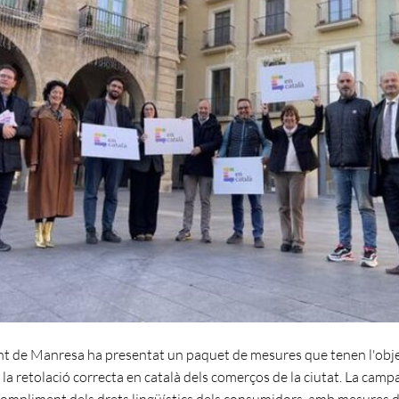
t de Manresa ha presentat un paquet de mesures que tenen l'obj
 la retolació correcta en català dels comerços de la ciutat. La cam
 compliment dels drets lingüístics dels consumidors, amb mesures 