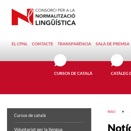
EL CPNL
CONTACTE
TRANSPARÈNCIA
SALA DE PREMSA
CURSOS DE CATALÀ
CATÀLEG 
Inici
Cursos de català
Notí
Voluntariat per la llengua