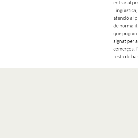
entrar al 
Lingüística
atenció al p
de normalitz
que puguin 
signat per 
comerços, l
resta de bar