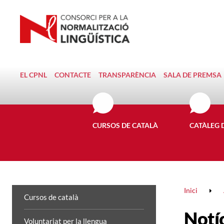
EL CPNL
CONTACTE
TRANSPARÈNCIA
SALA DE PREMSA
CURSOS DE CATALÀ
CATÀLEG 
Inici
Cursos de català
Notí
Voluntariat per la llengua