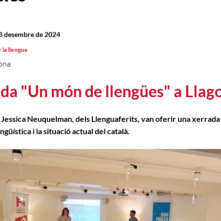
13 desembre de 2024
 la llengua
ona
da "Un món de llengües" a Llag
i Jessica Neuquelman, dels Llenguaferits, van oferir una xerrada
ingüística i la situació actual del català.