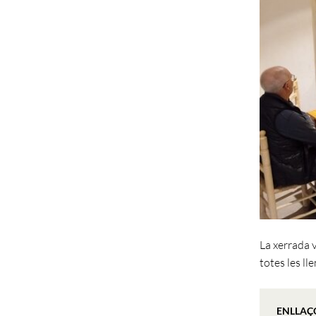
La xerrada v
totes les ll
ENLLAÇ