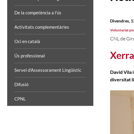
De la competència a l'ús
Divendres, 
Activitats complementàries
Voluntariat per
CNL de Gir
Oci en català
Xerra
Ús professional
Servei d'Assessorament Lingüístic
David Vila 
diversitat l
Difusió
CPNL