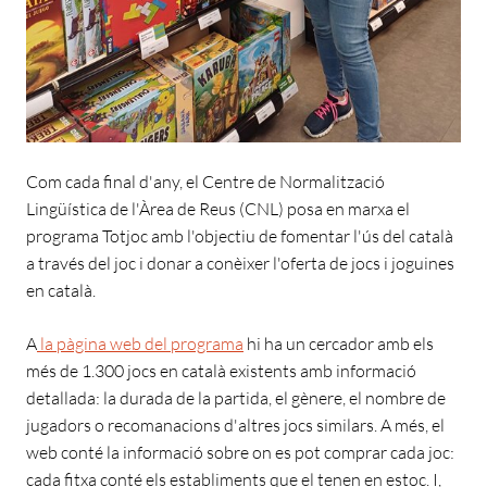
Com cada final d'any, el Centre de Normalització
Lingüística de l'Àrea de Reus (CNL) posa en marxa el
programa Totjoc amb l'objectiu de fomentar l'ús del català
a través del joc i donar a conèixer l'oferta de jocs i joguines
en català.
A
la pàgina web del programa
hi ha un cercador amb els
més de 1.300 jocs en català existents amb informació
detallada: la durada de la partida, el gènere, el nombre de
jugadors o recomanacions d'altres jocs similars. A més, el
web conté la informació sobre on es pot comprar cada joc:
cada fitxa conté els establiments que el tenen en estoc. I,