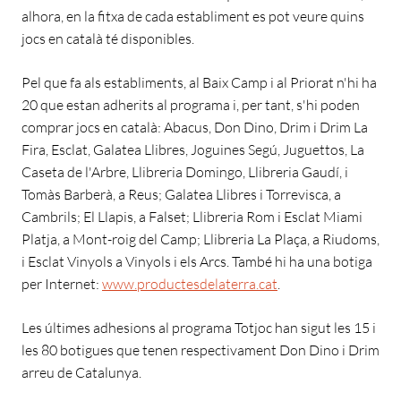
alhora, en la fitxa de cada establiment es pot veure quins
jocs en català té disponibles.
Pel que fa als establiments, al Baix Camp i al Priorat n'hi ha
20 que estan adherits al programa i, per tant, s'hi poden
comprar jocs en català: Abacus, Don Dino, Drim i Drim La
Fira, Esclat, Galatea Llibres, Joguines Segú, Juguettos, La
Caseta de l'Arbre, Llibreria Domingo, Llibreria Gaudí, i
Tomàs Barberà, a Reus; Galatea Llibres i Torrevisca, a
Cambrils; El Llapis, a Falset; Llibreria Rom i Esclat Miami
Platja, a Mont-roig del Camp; Llibreria La Plaça, a Riudoms,
i Esclat Vinyols a Vinyols i els Arcs. També hi ha una botiga
per Internet:
www.productesdelaterra.cat
.
Les últimes adhesions al programa Totjoc han sigut les 15 i
les 80 botigues que tenen respectivament Don Dino i Drim
arreu de Catalunya.