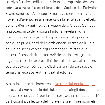
Jocelyn Saucier, i editat per Minúscula. Aquesta obra va
rebre una menció d'excel·lència de la Société des Écrivains
Francophones d'Amérique. El jurat va considerar-la "una
novel·la d'aventures a la recerca de la felicitat amb el teló
de fons d'una
road movie".
El viatge de la Gladys Comeau,
la protagonista de la nostra història, revela alguns
universos poc coneguts, desapareix i es vista per darrer
cop quan puja a bord del Northlander, un tren de la línia
del Polar Bear Express. Aquí comença el misteri que
descriurà les vicissituds ferroviàries de la protagonista,
algunes trobades extraordinàries i alimentarà els rumors
sobre què va empènyer la Gladys a fugir de casa seva on
tenia una vida aparentment satisfactòria".
A banda dels participants en el
Voluntariat per la llengua
,
en aquesta nova edició del club s'hi han afegit dos alumnes
dels cursos de català, per la qual cosa ara ja compta amb 14
participants. La lectura del llibre es farà en 4 sessions, els