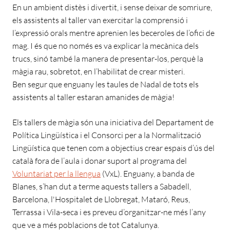
En un ambient distès i divertit, i sense deixar de somriure,
els assistents al taller van exercitar la comprensió i
l’expressió orals mentre aprenien les beceroles de l’ofici de
mag. I és que no només es va explicar la mecànica dels
trucs, sinó també la manera de presentar-los, perquè la
màgia rau, sobretot, en l’habilitat de crear misteri.
Ben segur que enguany les taules de Nadal de tots els
assistents al taller estaran amanides de màgia!
Els tallers de màgia són una iniciativa del Departament de
Política Lingüística i el Consorci per a la Normalització
Lingüística que tenen com a objectius crear espais d’ús del
català fora de l’aula i donar suport al programa del
Voluntariat per la llengua
(VxL). Enguany, a banda de
Blanes, s’han dut a terme aquests tallers a Sabadell,
Barcelona, l'Hospitalet de Llobregat, Mataró, Reus,
Terrassa i Vila-seca i es preveu d’organitzar-ne més l’any
que ve a més poblacions de tot Catalunya.