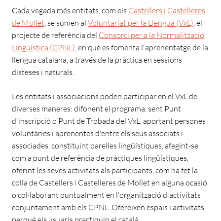
Cada vegada més entitats, com els
Castellers i Castelleres
de Mollet
, se sumen al
Voluntariat per la Llengua (VxL)
, el
projecte de referència del
Consorci per a la Normalització
Lingüística (CPNL),
en què es fomenta l'aprenentatge de la
llengua catalana, a través de la pràctica en sessions
disteses i naturals.
Les entitats i associacions poden participar en el VxL de
diverses maneres: difonent el programa, sent Punt
d'inscripció o Punt de Trobada del VxL, aportant persones
voluntàries i aprenentes d'entre els seus associats i
associades, constituint parelles lingüístiques, afegint-se
com a punt de referència de pràctiques lingüístiques,
oferint les seves activitats als participants, com ha fet la
colla de Castellers i Castelleres de Mollet en alguna ocasió,
o col·laborant puntualment en l'organització d'activitats
conjuntament amb els CPNL. Ofereixen espais i activitats
perquè els usuaris practiquin el català.