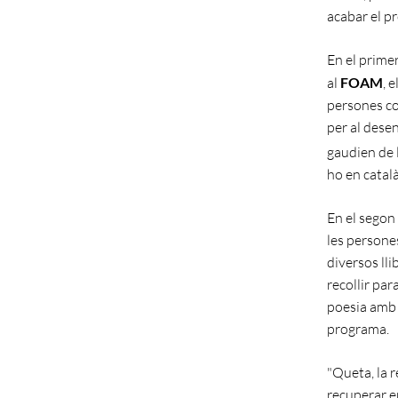
acabar el p
En el primer
al
FOAM
, 
persones co
per al dese
gaudien de 
ho en català
En el segon
les persones
diversos lli
recollir par
poesia amb 
programa.
"Queta, la r
recuperar e