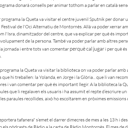
rograma donarà consells per animar tothom a parlar en català sens
 programa la Queta va visitar el centre juvenil Sputnik per donar u
el Festival de l'Oci Alternatiu de Montornès. Allà va poder xerrar a
m l'Isra, dinamitzador del centre, que va explicar per què és impor
nvolupament de la persona. També va poder parlar amb altres per
perquè cal jugar
la jornada i entre tots van comentar
i per què és
.
 programa la Queta va visitar la biblioteca on va poder parlar amb
 que hi treballen: la Yolanda, en Jorge i la Glòria... que li van reco
bres i van comentar per què és important llegir. A la biblioteca la Q
aules que li regalaven els usuaris i ha assumit el repte d’escriure u
les paraules recollides, això ho escoltarem en pròximes emissions 
eportera tafanera" s’emet el darrer dimecres de mes a les 13 h i de
n els pòdcasts de Ràdio a la carta de Ràdio Montornès. El mes de