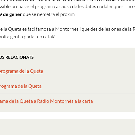
sible preparar el programa a causa de les dates nadalenques, i no s
9 de gener
que se n’emetrà el pròxim.
 la Queta es faci famosa a Montornès i que des de les ones de la 
olta gent a parlar en català.
OS RELACIONATS
programa de la Queta
rograma de la Queta
ama de la Queta a Ràdio Montornès a la carta