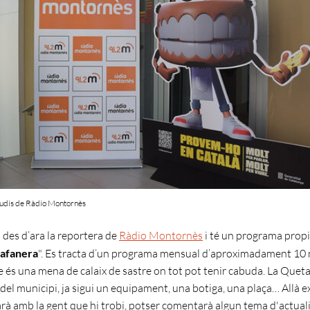
tudis de Ràdio Montornès
 des d’ara la reportera de
Ràdio Montornès
i té un programa propi:
tafanera
". Es tracta d’un programa mensual d’aproximadament 10
e és una mena de calaix de sastre on tot pot tenir cabuda. La Queta
del municipi, ja sigui un equipament, una botiga, una plaça… Allà e
larà amb la gent que hi trobi, potser comentarà algun tema d'actuali