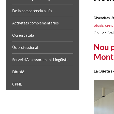
De la competència a l'ús
Divendres, 
Activitats complementàries
,
Difusió
CPNL
CNL del Val
Oci en català
Nou p
Ús professional
Mont
Servei d'Assessorament Lingüístic
La Queta s
Difusió
CPNL