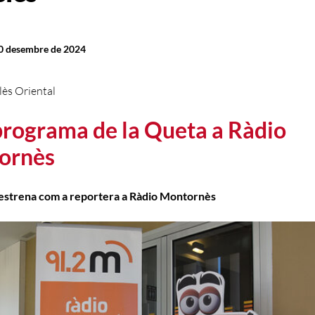
20 desembre de 2024
lès Oriental
rograma de la Queta a Ràdio
ornès
’estrena com a reportera a Ràdio Montornès