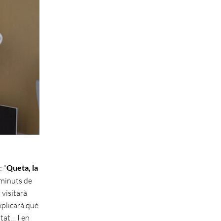
 "
Queta, la
 minuts de
 visitarà
xplicarà què
tat… I en