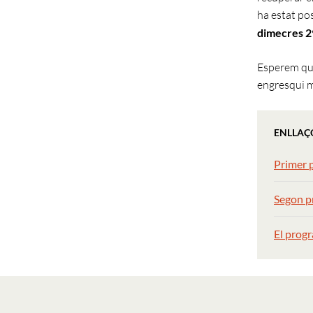
ha estat pos
dimecres 2
Esperem que
engresqui m
ENLLAÇ
Primer 
Segon p
El progr