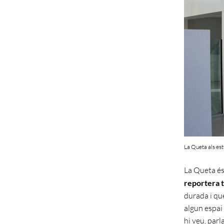
La Queta als es
La Queta és
reportera 
durada i qu
algun espai 
hi veu, par