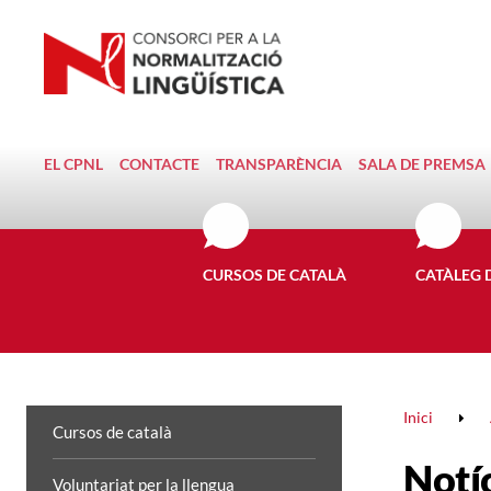
EL CPNL
CONTACTE
TRANSPARÈNCIA
SALA DE PREMSA
CURSOS DE CATALÀ
CATÀLEG 
Inici
Cursos de català
Notí
Voluntariat per la llengua