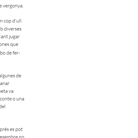
e vergonya.
n cop d'ull
mb diverses
tant jugar
sones que
 bo de fer-
 algunes de
manar
ueta va
n conte o una
del
sprés es pot
 desembre no