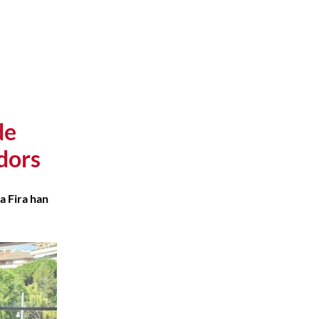
de
dors
a Fira han