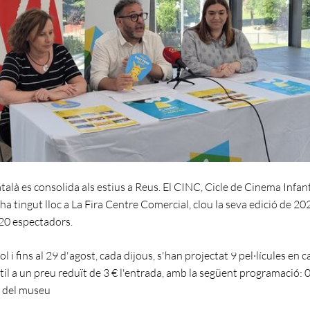
atalà es consolida als estius a Reus. El CINC, Cicle de Cinema Infant
 ha tingut lloc a La Fira Centre Comercial, clou la seva edició de 2
220 espectadors.
iol i fins al 29 d'agost, cada dijous, s'han projectat 9 pel·lícules en c
ntil a un preu reduït de 3 € l'entrada, amb la següent programació
s del museu