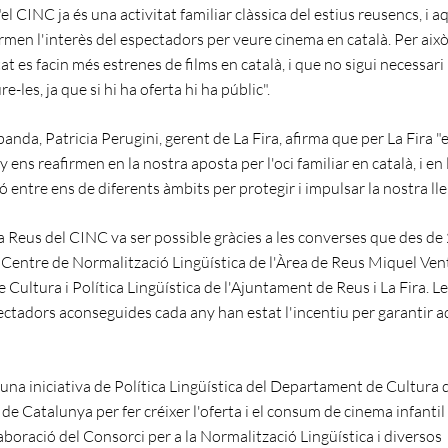
el CINC ja és una activitat familiar clàssica del estius reusencs, i 
rmen l'interès del espectadors per veure cinema en català. Per això
tat es facin més estrenes de films en català, i que no sigui necessar
e-les, ja que si hi ha oferta hi ha públic".
banda, Patricia Perugini, gerent de La Fira, afirma que per La Fira "e
 ens reafirmen en la nostra aposta per l'oci familiar en català, i en 
ó entre ens de diferents àmbits per protegir i impulsar la nostra lle
a Reus del CINC va ser possible gràcies a les converses que des d
 Centre de Normalització Lingüística de l'Àrea de Reus Miquel Vent
 Cultura i Política Lingüística de l'Ajuntament de Reus i La Fira. L
pectadors aconseguides cada any han estat l'incentiu per garantir 
una iniciativa de Política Lingüística del Departament de Cultura d
de Catalunya per fer créixer l'oferta i el consum de cinema infantil 
aboració del Consorci per a la Normalització Lingüística i diversos