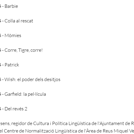
 - Barbie
- Colla al rescat
 - Mòmies
- Corre, Tigre, corre!
- Patrick
- Wish: el poder dels desitjos
 Garfield: la pel·lícula
- Del revés 2
ens, regidor de Cultura i Política Lingüística de l'Ajuntament de R
el Centre de Normalització Lingüística de l'Àrea de Reus Miquel V