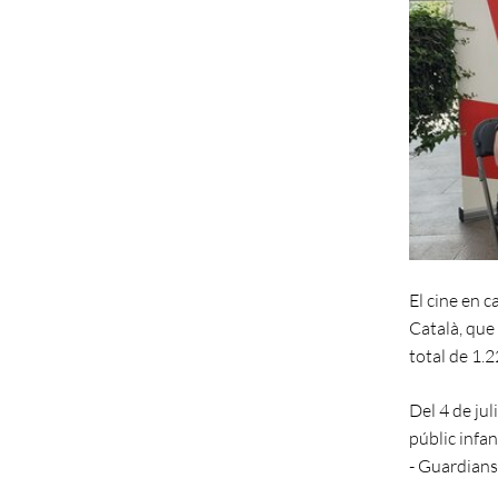
El cine en c
Català, que
total de 1.
Del 4 de jul
públic infa
- Guardian