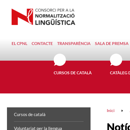
EL CPNL
CONTACTE
TRANSPARÈNCIA
SALA DE PREMSA
CURSOS DE CATALÀ
CATÀLEG 
Inici
Cursos de català
Notí
Voluntariat per la llengua