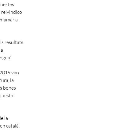
aquestes
 reivindico
i marxar a
ls resultats
la
ngua".
e 2019 van
ura, la
es bones
aquesta
e la
en català,