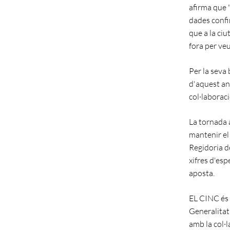
afirma que "
dades confi
que a la ciu
fora per veur
Per la seva 
d'aquest any
col·laboraci
La tornada 
mantenir el
Regidoria de
xifres d'es
aposta.
EL CINC és 
Generalitat 
amb la col·l