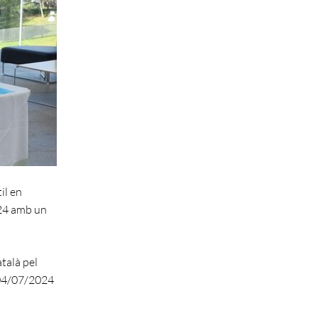
il en
024 amb un
atalà pel
: 04/07/2024