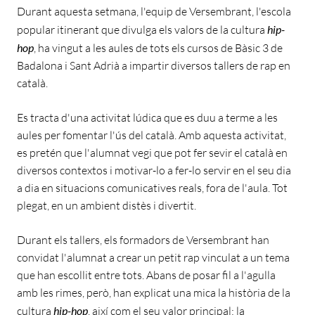
Durant aquesta setmana, l'equip de Versembrant, l'escola
popular itinerant que divulga els valors de la cultura
hip-
hop
, ha vingut a les aules de tots els cursos de Bàsic 3 de
Badalona i Sant Adrià a impartir diversos tallers de rap en
català.
Es tracta d'una activitat lúdica que es duu a terme a les
aules per fomentar l'ús del català. Amb aquesta activitat,
es pretén que l'alumnat vegi que pot fer sevir el català en
diversos contextos i motivar-lo a fer-lo servir en el seu dia
a dia en situacions comunicatives reals, fora de l'aula. Tot
plegat, en un ambient distès i divertit.
Durant els tallers, els formadors de Versembrant han
convidat l'alumnat a crear un petit rap vinculat a un tema
que han escollit entre tots. Abans de posar fil a l'agulla
amb les rimes, però, han explicat una mica la història de la
cultura
hip-hop
, així com el seu valor principal: la