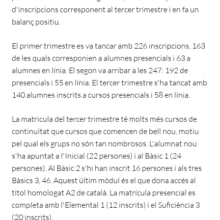
d'inscripcions corresponent al tercer trimestre i en fa un
balanç positiu.
El primer trimestre es va tancar amb 226 inscripcions, 163
de les quals corresponien a alumnes presencials i 63 a
alumnes en línia. El segon va arribar a les 247: 192 de
presencials i 55 en línia. El tercer trimestre s'ha tancat amb
140 alumnes inscrits a cursos presencials i 58 en línia.
La matricula del tercer trimestre té molts més cursos de
continuïtat que cursos que comencen de bell nou, motiu
pel qual els grups no són tan nombrosos. L'alumnat nou
s'ha apuntat a l'Inicial (22 persones) i al Bàsic 1 (24
persones). Al Bàsic 2 s'hi han inscrit 16 persones i als tres
Bàsics 3, 46. Aquest últim mòdul és el que dona accés al
títol homologat A2 de català. La matrícula presencial es
completa amb l'Elemental 1 (12 inscrits) i el Suficiència 3
(20 inscrits).