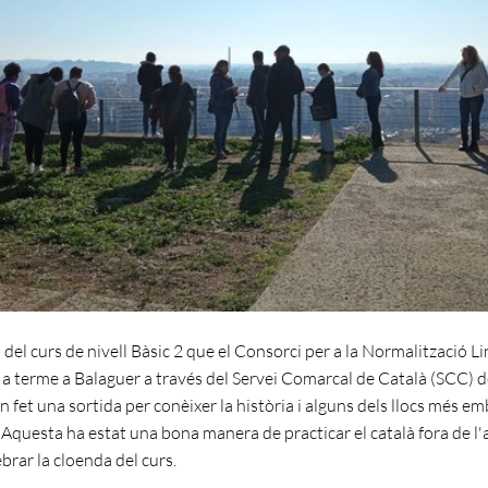
del curs de nivell Bàsic 2 que el Consorci per a la Normalització Li
 a terme a Balaguer a través del Servei Comarcal de Català (SCC) d
 fet una sortida per conèixer la història i alguns dels llocs més e
. Aquesta ha estat una bona manera de practicar el català fora de l'au
brar la cloenda del curs.