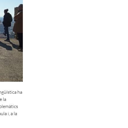
ngüística ha
e la
mblemàtics
la i, a la