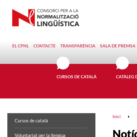
EL CPNL
CONTACTE
TRANSPARÈNCIA
SALA DE PREMSA
CURSOS DE CATALÀ
CATÀLEG 
Inici
Cursos de català
Notí
Voluntariat per la llengua