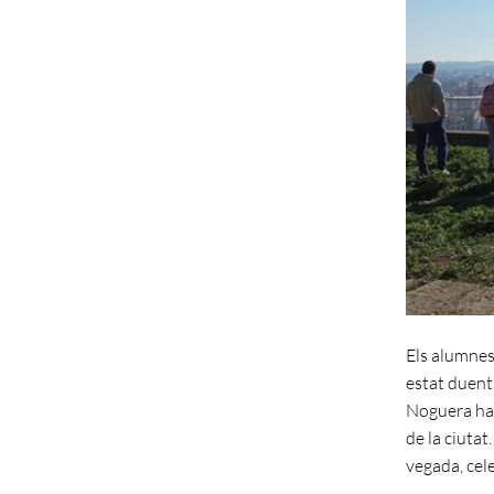
Els alumnes 
estat duent
Noguera han
de la ciutat
vegada, cele