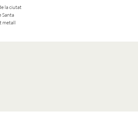
e la ciutat
e Santa
t metall