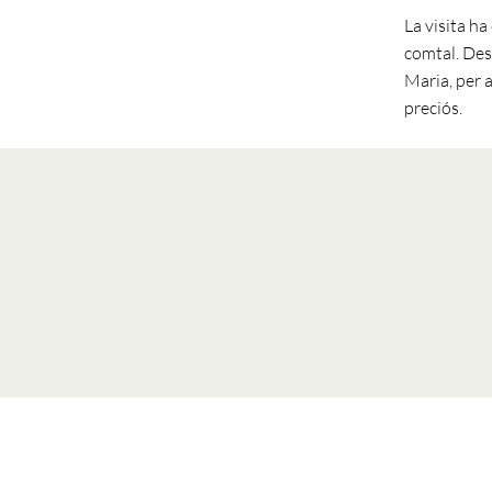
La visita ha
comtal. Desp
Maria, per a
preciós.