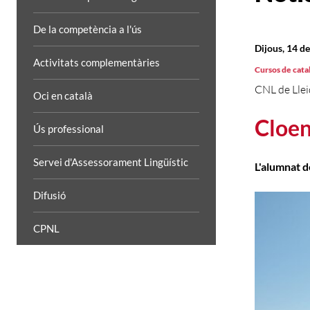
De la competència a l'ús
Dijous, 14 d
Activitats complementàries
Cursos de cata
CNL de Lle
Oci en català
Cloen
Ús professional
Servei d'Assessorament Lingüístic
L'alumnat d
Difusió
CPNL