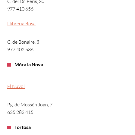
C. del Dr. Peris, 30
977 410 656
Llibreria Rosa
C. de Bonaire, 8
977 402 536
Móra la Nova
El Núvol
Pg. de Mossèn Joan, 7
635 282 415
Tortosa