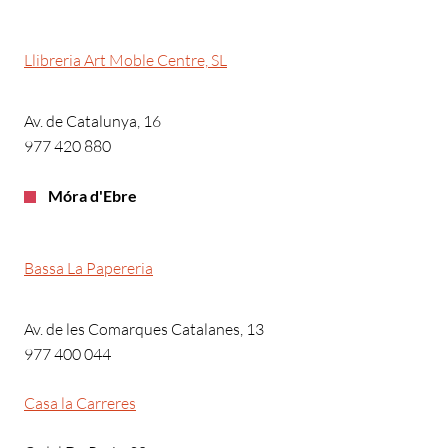
Llibreria Art Moble Centre, SL
Av. de Catalunya, 16
977 420 880
Móra d'Ebre
Bassa La Papereria
Av. de les Comarques Catalanes, 13
977 400 044
Casa la Carreres