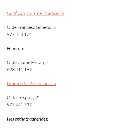
Co
nficon, turisme i tradicions
C. de Francesc Gimeno, 1
977 443 174
Hiberum
C. de Jaume Ferran, 7
623 411 199
Llibreria La 2 de Viladrich
C. de Despuig, 22
977 441 737
I les entitats adherides: