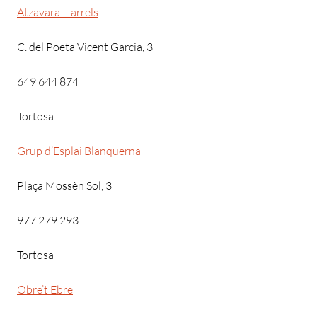
Atzavara – arrels
C. del Poeta Vicent Garcia, 3
649 644 874
Tortosa
Grup d’Esplai Blanquerna
Plaça Mossèn Sol, 3
977 279 293
Tortosa
Obre’t Ebre