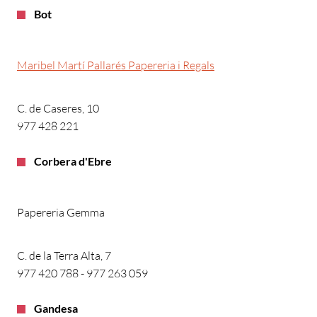
Bot
Maribel Martí Pallarés Papereria i Regals
C. de Caseres, 10
977 428 221
Corbera d'Ebre
Papereria Gemma
C. de la Terra Alta, 7
977 420 788 - 977 263 059
Gandesa