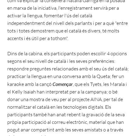
com va explicar la consellera Natàlia Garriga en la posada
en marxa de la iniciativa, l'enregistrament servirà per a
activar la llengua, fomentar l'ús del català
independentment del nivell dels parlants i per a què "entre
tots i totes demostrem que el català és divers, té molts
accents i és útil per a tothom".
Dins de la cabina, els participants poden escollir 4 opcions
segons el seu nivell de català i les seves preferències:
respondre preguntes relacionades amb el seu ús del català;
practicar la llengua en una conversa amb la Queta; fer un
karaoke amb la cançó
Començar
, que els Tyets, les Marala i
el Kelly Isaiah han interpretat per a la campanya; o bé
donar una mostra de veu per al projecte AINA, per tal de
normalitzar el català en les tecnologies digitals. Els
participants també han anat rebent la gravació de la seva
pròpia participació al correu electrònic, material que han
pogut anar compartint amb les seves amistats o a través