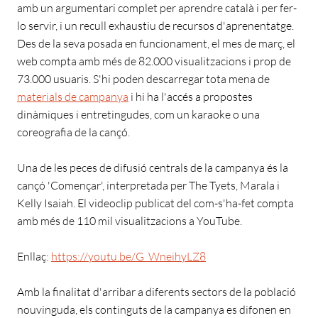
amb un argumentari complet per aprendre català i per fer-
lo servir, i un recull exhaustiu de recursos d'aprenentatge.
Des de la seva posada en funcionament, el mes de març, el
web compta amb més de 82.000 visualitzacions i prop de
73.000 usuaris. S'hi poden descarregar tota mena de
materials de campanya
i hi ha l'accés a propostes
dinàmiques i entretingudes, com un karaoke o una
coreografia de la cançó.
Una de les peces de difusió centrals de la campanya és la
cançó 'Començar', interpretada per The Tyets, Marala i
Kelly Isaiah. El videoclip publicat del com-s'ha-fet compta
amb més de 110 mil visualitzacions a YouTube.
Enllaç:
https://youtu.be/G_WneihyLZ8
Amb la finalitat d'arribar a diferents sectors de la població
nouvinguda, els continguts de la campanya es difonen en