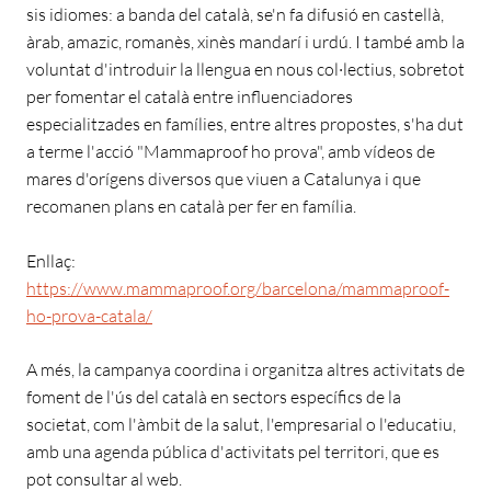
sis idiomes: a banda del català, se'n fa difusió en castellà,
àrab, amazic, romanès, xinès mandarí i urdú. I també amb la
voluntat d'introduir la llengua en nous col·lectius, sobretot
per fomentar el català entre influenciadores
especialitzades en famílies, entre altres propostes, s'ha dut
a terme l'acció "Mammaproof ho prova", amb vídeos de
mares d'orígens diversos que viuen a Catalunya i que
recomanen plans en català per fer en família.
Enllaç:
https://www.mammaproof.org/barcelona/mammaproof-
ho-prova-catala/
A més, la campanya coordina i organitza altres activitats de
foment de l'ús del català en sectors específics de la
societat, com l'àmbit de la salut, l'empresarial o l'educatiu,
amb una agenda pública d'activitats pel territori, que es
pot consultar al web.