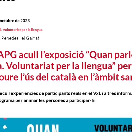
d’octubre de 2023
,
l
Voluntariat per la llengua
 Penedès i el Garraf
APG acull l’exposició “Quan parl
. Voluntariat per la llengua” per
ure l’ús del català en l’àmbit sa
ecull experiències de participants reals en el VxL i altres infor
ograma per animar les persones a participar-hi