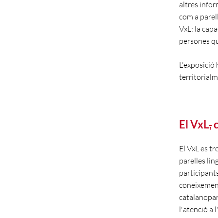
altres info
com a parel
VxL: la capa
persones que
L'exposició 
territorial
El VxL
,
El VxL es tr
parelles lin
participant
coneixement
catalanopar
l'atenció a 