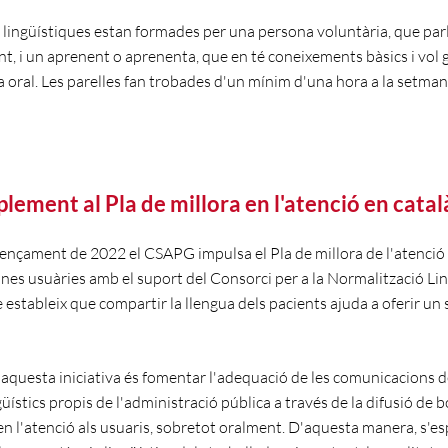
s lingüístiques estan formades per una persona voluntària, que parl
t, i un aprenent o aprenenta, que en té coneixements bàsics i vol
a oral. Les parelles fan trobades d'un mínim d'una hora a la setma
ement al Pla de millora en l'atenció en catal
nçament de 2022 el CSAPG impulsa el Pla de millora de l'atenció 
ones usuàries amb el suport del Consorci per a la Normalització Lin
estableix que compartir la llengua dels pacients ajuda a oferir un 
d'aquesta iniciativa és fomentar l'adequació de les comunicacions
güístics propis de l'administració pública a través de la difusió de 
en l'atenció als usuaris, sobretot oralment. D'aquesta manera, s'e