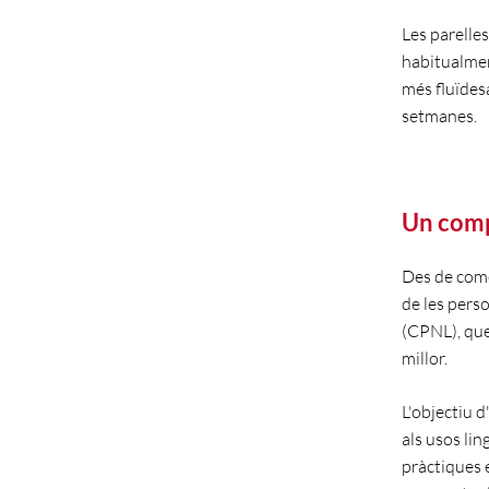
Les parelle
habitualmen
més fluïdes
setmanes.
Un compl
Des de come
de les pers
(CPNL), que 
millor.
L'objectiu 
als usos lin
pràctiques 