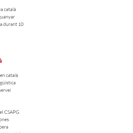
a català
 guanyar
na durant 10
à
en català
güística
servei
 del CSAPG
bones
spera