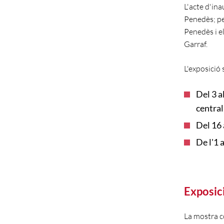
L'acte d'ina
Penedès; pel
Penedès i el
Garraf.
L'exposició 
Del 3 a
central
Del 16 
De l'1 
Exposici
La mostra co