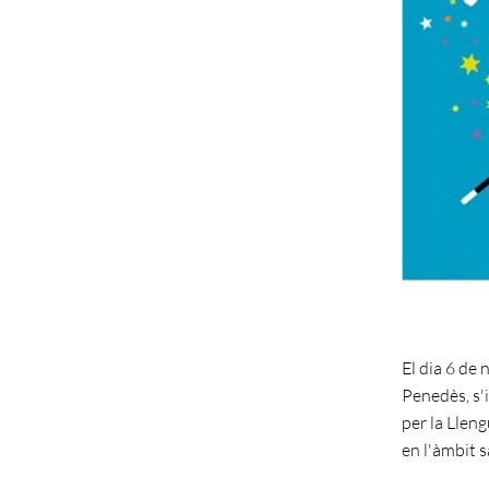
El dia 6 de 
Penedès, s'
per la Lleng
en l'àmbit s