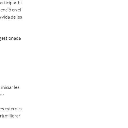
articipar-hi
atenció en el
a vida de les
à gestionada
t
iniciar les
els
es externes
rà millorar