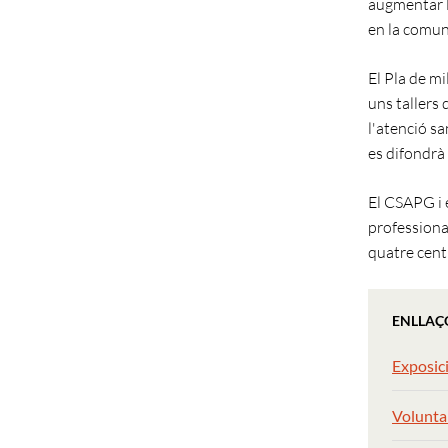
augmentar la
en la comun
El Pla de mi
uns tallers 
l'atenció sa
es difondrà 
El CSAPG i 
professional
quatre centr
ENLLAÇ
Exposici
Voluntar