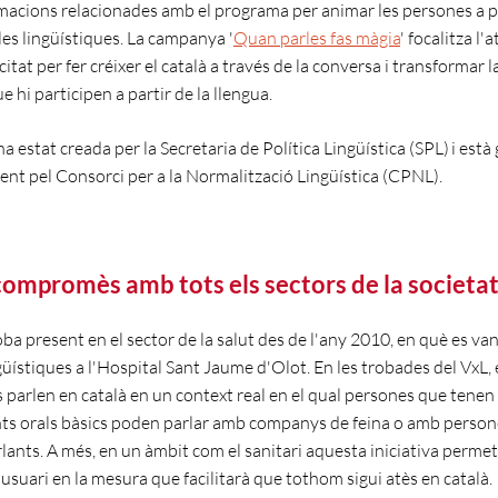
rmacions relacionades amb el programa per animar les persones a p
les lingüístiques. La campanya '
Quan parles fas màgia
' focalitza l'
citat per fer créixer el català a través de la conversa i transformar l
 hi participen a partir de la llengua.
ha estat creada per la Secretaria de Política Lingüística (SPL) i est
ment pel Consorci per a la Normalització Lingüística (CPNL).
compromès amb tots els sectors de la societa
oba present en el sector de la salut des de l'any 2010, en què es van 
güístiques a l'Hospital Sant Jaume d'Olot. En les trobades del VxL, 
s parlen en català en un context real en el qual persones que tenen
s orals bàsics poden parlar amb companys de feina o amb person
lants. A més, en un àmbit com el sanitari aquesta iniciativa permet
l'usuari en la mesura que facilitarà que tothom sigui atès en català.