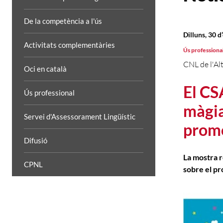
De la competència a l'ús
Dilluns, 30 
Activitats complementàries
Ús professiona
CNL de l'Alt
Oci en català
El CS
Ús professional
màgia
Servei d'Assessorament Lingüístic
promo
Difusió
La mostra r
CPNL
sobre el pr