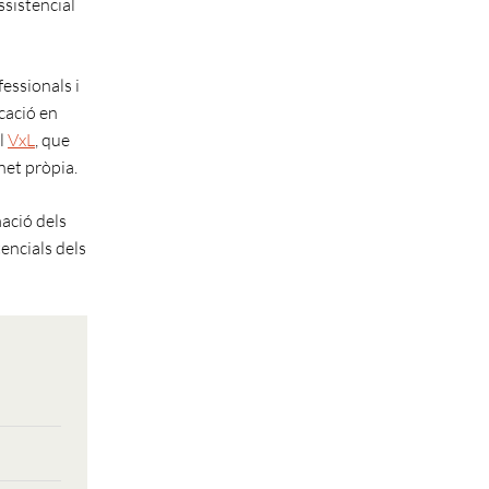
ssistencial
fessionals i
icació en
el
VxL
, que
anet pròpia.
mació dels
tencials dels