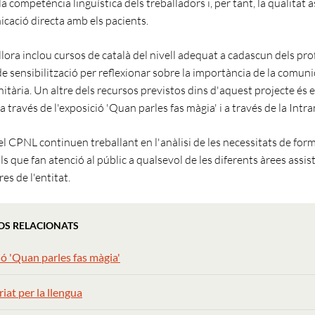
 competència lingüística dels treballadors i, per tant, la qualitat a
icació directa amb els pacients.
llora inclou cursos de català del nivell adequat a cadascun dels pro
de sensibilització per reflexionar sobre la importància de la comun
nitària. Un altre dels recursos previstos dins d'aquest projecte és 
a través de l'exposició 'Quan parles fas màgia' i a través de la Intr
el CPNL continuen treballant en l'anàlisi de les necessitats de for
s que fan atenció al públic a qualsevol de les diferents àrees assis
es de l'entitat.
OS RELACIONATS
ó 'Quan parles fas màgia'
iat per la llengua