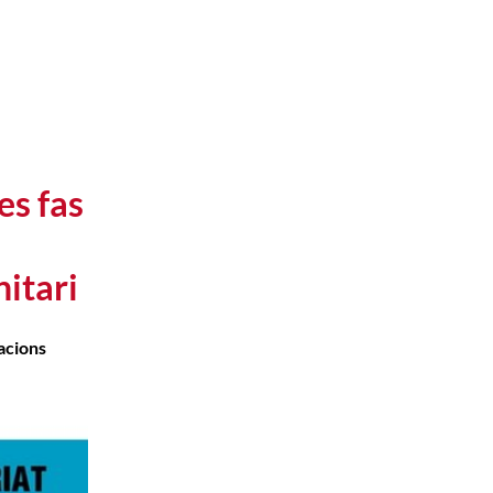
es fas
nitari
macions