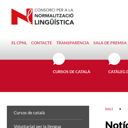
EL CPNL
CONTACTE
TRANSPARÈNCIA
SALA DE PREMSA
CURSOS DE CATALÀ
CATÀLEG 
Inici
Cursos de català
Notí
Voluntariat per la llengua