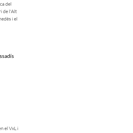
ca del
 de l'Alt
nedès i el
assadís
n el VxL i