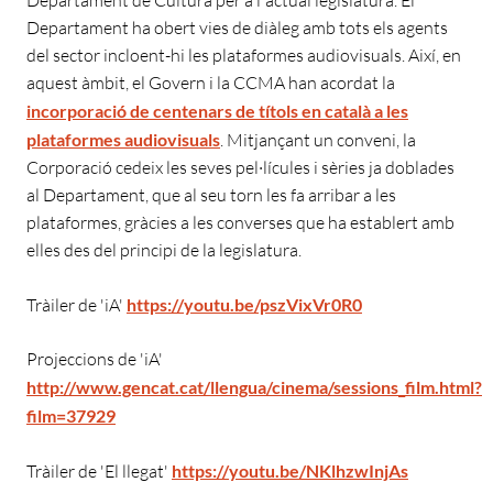
Departament ha obert vies de diàleg amb tots els agents
del sector incloent-hi les plataformes audiovisuals. Així, en
aquest àmbit, el Govern i la CCMA han acordat la
incorporació de centenars de títols en català a les
plataformes audiovisuals
. Mitjançant un conveni, la
Corporació cedeix les seves pel·lícules i sèries ja doblades
al Departament, que al seu torn les fa arribar a les
plataformes, gràcies a les converses que ha establert amb
elles des del principi de la legislatura.
Tràiler de 'iA'
https://youtu.be/pszVixVr0R0
Projeccions de 'iA'
http://www.gencat.cat/llengua/cinema/sessions_film.html?
film=37929
Tràiler de 'El llegat'
https://youtu.be/NKlhzwInjAs