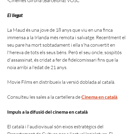
·Cinemes Girona (Barcelona) VOSC
El llegat
La Maud és una jove de 18 anys que viu en una finca
immensa a la Irlanda més remota i salvatge. Recentment el
seu pare ha mort sobtadament i ella s'ha convertit en
l'hereva de tots els seus béns. Però el seu oncle, sospitós
d'assassinat, és cridat a fer de fideïcomissari fins que la
noia arribi a l'edat de 21 anys.
Movie Films en distribueix la versió doblada al català.
Consulteu les sales a la cartellera de
Cinema en català
.
Impuls a la difusió del cinema en català
El català i l'audiovisual són eixos estratègics del
Departament de Cultura per a l'actual legislatura. El