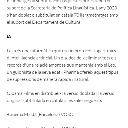
El doblatge i la subtitulació d'aquestes obres tenen el
suport de la Secretaria de Política Lingüística. L'any 2023
s'han doblat o subtitulat en català 70 llargmetratges amb
el suport del Departament de Cultura
iA
La Ia és una informàtica que escriu protocols logarítmics
d'intel·ligència artificial. Un dia, decideix eliminar tots els
records d'una relació amorosa que mantenia amb el Leo,
un guionista de la seva edat. iPharma ofereix aquest tipus
de supressions de manera ràpida i natural.
Olpama Films en distribueix la versió doblada i la versió
original subtitulada en català a les sales següents:
·Cinema Maldà (Barcelona) VOSC