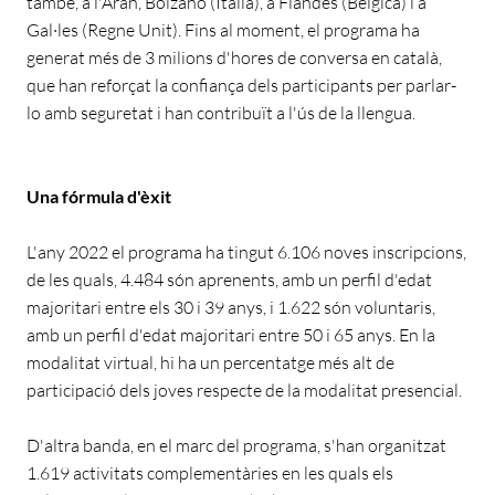
també, a l'Aran, Bolzano (Itàlia), a Flandes (Bèlgica) i a
Gal·les (Regne Unit). Fins al moment, el programa ha
generat més de 3 milions d'hores de conversa en català,
que han reforçat la confiança dels participants per parlar-
lo amb seguretat i han contribuït a l'ús de la llengua.
Una fórmula d'èxit
L'any 2022 el programa ha tingut 6.106 noves inscripcions,
de les quals, 4.484 són aprenents, amb un perfil d'edat
majoritari entre els 30 i 39 anys, i 1.622 són voluntaris,
amb un perfil d'edat majoritari entre 50 i 65 anys. En la
modalitat virtual, hi ha un percentatge més alt de
participació dels joves respecte de la modalitat presencial.
D'altra banda, en el marc del programa, s'han organitzat
1.619 activitats complementàries en les quals els