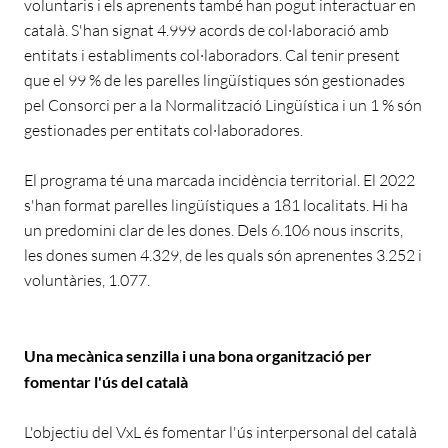
voluntaris i els aprenents també han pogut interactuar en
català. S'han signat 4.999 acords de col·laboració amb
entitats i establiments col·laboradors. Cal tenir present
que el 99 % de les parelles lingüístiques són gestionades
pel Consorci per a la Normalització Lingüística i un 1 % són
gestionades per entitats col·laboradores.
El programa té una marcada incidència territorial. El 2022
s'han format parelles lingüístiques a 181 localitats. Hi ha
un predomini clar de les dones. Dels 6.106 nous inscrits,
les dones sumen 4.329, de les quals són aprenentes 3.252 i
voluntàries, 1.077.
Una mecànica senzilla i una bona organització per
fomentar l'ús del català
L'objectiu del VxL és fomentar l'ús interpersonal del català