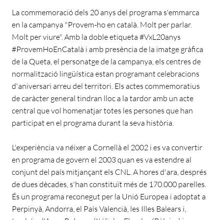
La commemoració dels 20 anys del programa s'emmarca
en la campanya "Provem-ho en català. Molt per parlar.
Molt per viure". Amb la doble etiqueta #VxL20anys
#ProvemHoEnCatalà i amb presència de la imatge gràfica
de la Queta, el personatge de la campanya, els centres de
normalització lingüística estan programant celebracions
d'aniversari arreu del territori. Els actes commemoratius
de caràcter general tindran lloc a la tardor amb un acte
central que vol homenatjar totes les persones que han
participat en el programa durant la seva història.
L'experiència va néixer a Cornellà el 2002 i es va convertir
en programa de govern el 2003 quan es va estendre al
conjunt del país mitjançant els CNL. A hores d'ara, després
de dues dècades, s'han constituït més de 170.000 parelles.
És un programa reconegut per la Unió Europea i adoptat a
Perpinyà, Andorra, el País Valencià, les Illes Balears i,