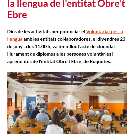
la llengua de l'entitat Obre't
Ebre
Dins de les activitats per potenciar el
Voluntariat per la
llengua
amb les entitats col·laboradores, el divendres 23
de juny, a les 11.00 h, va tenir lloc l'acte de cloenda i
lliurament de diplomes a les persones voluntàries i
aprenentes de l'entitat Obre't Ebre, de Roquetes.