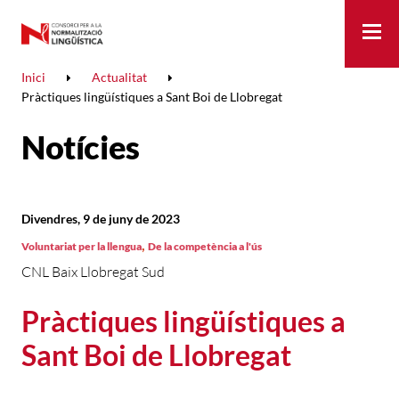
Me
Inici
Actualitat
Pràctiques lingüístiques a Sant Boi de Llobregat
Notícies
Divendres, 9 de juny de 2023
,
Voluntariat per la llengua
De la competència a l'ús
CNL Baix Llobregat Sud
Pràctiques lingüístiques a
Sant Boi de Llobregat