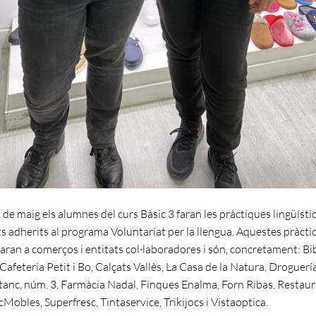
 de maig els alumnes del curs Bàsic 3 faran les pràctiques lingüísti
s adherits al programa Voluntariat per la llengua. Aquestes pràcti
ran a comerços i entitats col·laboradores i són, concretament: Bi
 Cafeteria Petit i Bo, Calçats Vallès, La Casa de la Natura, Droguerí
tanc, núm. 3, Farmàcia Nadal, Finques Enalma, Forn Ribas, Restaur
obles, Superfresc, Tintaservice, Trikijocs i Vistaoptica.