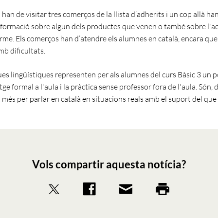
han de visitar tres comerços de la llista d’adherits i un cop allà ha
ormació sobre algun dels productes que venen o també sobre l'ac
erme. Els comerços han d’atendre els alumnes en català, encara que 
b dificultats.
ues lingüístiques representen per als alumnes del curs Bàsic 3 un 
ge formal a l'aula i la pràctica sense professor fora de l'aula. Són,
 més per parlar en català en situacions reals amb el suport del que 
Vols compartir aquesta notícia?