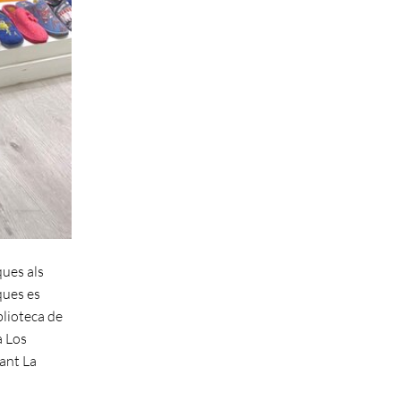
ques als
ques es
blioteca de
a Los
ant La