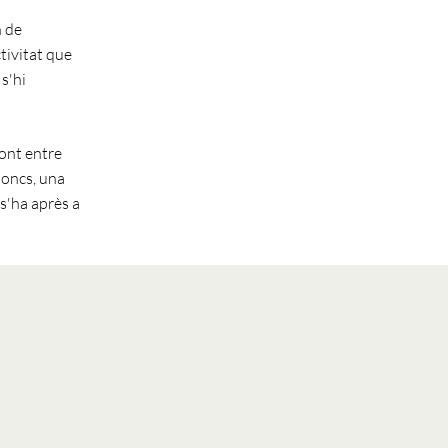
n de
tivitat que
s'hi
pont entre
 doncs, una
s'ha après a