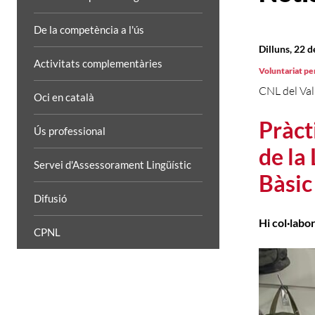
De la competència a l'ús
Dilluns, 22 
Activitats complementàries
Voluntariat per
CNL del Val
Oci en català
Pràct
Ús professional
de la
Servei d'Assessorament Lingüístic
Bàsic
Difusió
Hi col·labo
CPNL