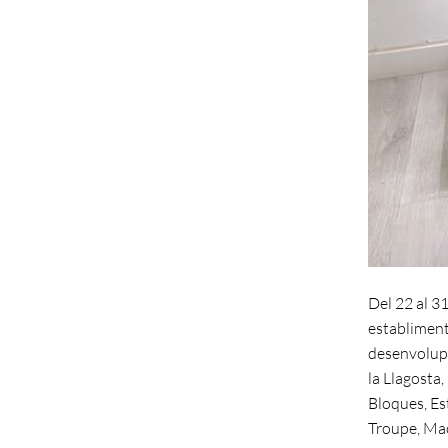
Del 22 al 31
establiment
desenvolupa
la Llagosta,
Bloques, Es
Troupe, MacM