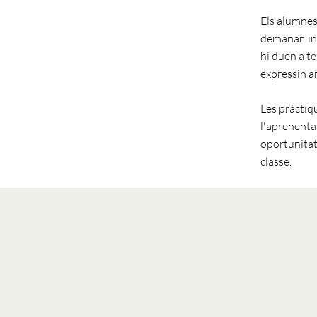
Els alumnes 
demanar inf
hi duen a t
expressin am
Les pràctiq
l'aprenentat
oportunitat
classe.