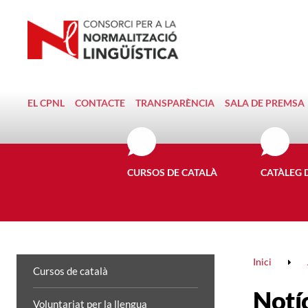
EL CPNL
CONTACTE
TRANSPARÈNCIA
SALA DE PREMSA
CURSOS DE CATALÀ
CATÀLEG 
Inici
Cursos de català
Notí
Voluntariat per la llengua