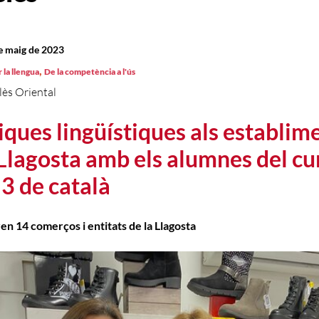
de maig de 2023
,
 la llengua
De la competència a l'ús
lès Oriental
iques lingüístiques als establim
 Llagosta amb els alumnes del cu
 3 de català
ren 14 comerços i entitats de la Llagosta