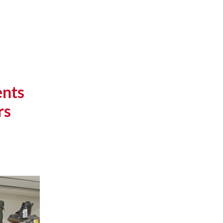
ents
rs