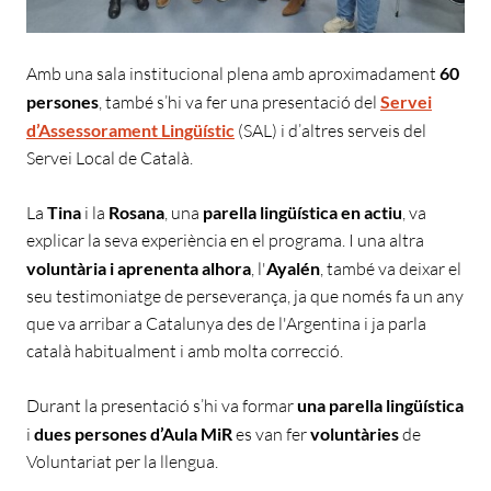
Amb una sala institucional plena amb aproximadament
60
persones
, també s’hi va fer una presentació del
Servei
d’Assessorament Lingüístic
(SAL) i d’altres serveis del
Servei Local de Català.
La
Tina
i la
Rosana
, una
parella lingüística en actiu
, va
explicar la seva experiència en el programa. I una altra
voluntària i aprenenta alhora
, l'
Ayalén
, també va deixar el
seu testimoniatge de perseverança, ja que només fa un any
que va arribar a Catalunya des de l'Argentina i ja parla
català habitualment i amb molta correcció.
Durant la presentació s’hi va formar
una parella lingüística
i
dues persones d’Aula MiR
es van fer
voluntàries
de
Voluntariat per la llengua.