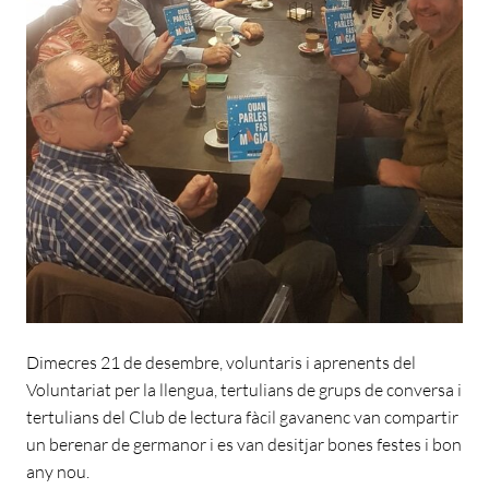
Dimecres 21 de desembre, voluntaris i aprenents del
Voluntariat per la llengua, tertulians de grups de conversa i
tertulians del Club de lectura fàcil gavanenc van compartir
un berenar de germanor i es van desitjar bones festes i bon
any nou.