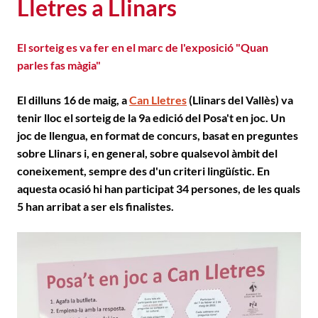
Lletres a Llinars
El sorteig es va fer en el marc de l'exposició "Quan
parles fas màgia"
El dilluns 16 de maig, a
Can Lletres
(Llinars del Vallès) va
tenir lloc el sorteig de la
9a edició del Posa't en jo
c. Un
joc de llengua, en format de concurs, basat en preguntes
sobre Llinars i, en general, sobre qualsevol àmbit del
coneixement, sempre des d'un criteri lingüístic. En
aquesta ocasió hi han participat 34 persones, de les quals
5 han arribat a ser els finalistes.