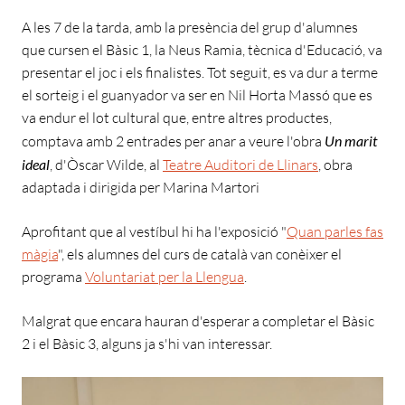
A les 7 de la tarda, amb la presència del grup d'alumnes
que cursen el Bàsic 1, la Neus Ramia, tècnica d'Educació, va
presentar el joc i els finalistes. Tot seguit, es va dur a terme
el sorteig i el guanyador va ser en Nil Horta Massó que es
va endur el lot cultural que, entre altres productes,
comptava amb 2 entrades per anar a veure l'obra
Un marit
ideal
, d'Òscar Wilde, al
Teatre Auditori de Llinars
, obra
adaptada i dirigida per Marina Martori
Aprofitant que al vestíbul hi ha l'exposició "
Quan parles fas
màgia
", els alumnes del curs de català van conèixer el
programa
Voluntariat per la Llengua
.
Malgrat que encara hauran d'esperar a completar el Bàsic
2 i el Bàsic 3, alguns ja s'hi van interessar.