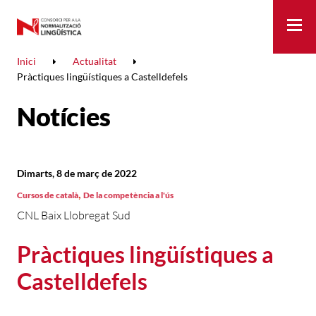
Me
Inici
Actualitat
Pràctiques lingüístiques a Castelldefels
Notícies
Dimarts, 8 de març de 2022
,
Cursos de català
De la competència a l'ús
CNL Baix Llobregat Sud
Pràctiques lingüístiques a
Castelldefels