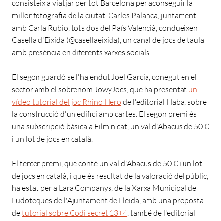
consisteix a viatjar per tot Barcelona per aconseguir la
millor fotografia de la ciutat. Carles Palanca, juntament
amb Carla Rubio, tots dos del País Valencià, condueixen
Casella d'Eixida (@casellaeixida), un canal de jocs de taula
amb presència en diferents xarxes socials.
El segon guardó se l'ha endut Joel Garcia, conegut en el
sector amb el sobrenom JowyJocs, que ha presentat
un
vídeo tutorial del joc Rhino Hero
de l'editorial Haba, sobre
la construcció d'un edifici amb cartes. El segon premi és
una subscripció bàsica a Filmin.cat, un val d'Abacus de 50 €
i un lot de jocs en català.
El tercer premi, que conté un val d'Abacus de 50 € i un lot
de jocs en català, i que és resultat de la valoració del públic,
ha estat per a Lara Companys, de la Xarxa Municipal de
Ludoteques de l'Ajuntament de Lleida, amb una proposta
de
tutorial sobre Codi secret 13+4
, també de l'editorial