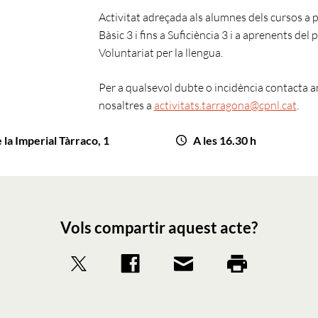
Activitat adreçada als alumnes dels cursos a p
Bàsic 3 i fins a Suficiència 3 i a aprenents del
Voluntariat per la llengua.
Per a qualsevol dubte o incidència contacta 
nosaltres a
activitats.tarragona@cpnl.cat
.
 la Imperial Tàrraco, 1
A les 16.30 h
Vols compartir aquest acte?