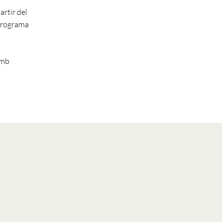
artir del
 programa
amb