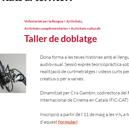
,
Voluntariat per la llengua > Activitats
Activitats complementàries > Activitats culturals
Taller de doblatge
Dona forma a les teves històries amb el lleng
audiovisual. Sessió exprés teoricopràctica so
realització de curtmetratges i vídeos curts pe
creatius o per a xarxes.
Dinamitzat per Cris Gambín, codirectora del F
Internacional de Cinema en Català (FIC-CAT)
Inscripció a partir de l'11 de maig a les 9 h
,
a t
d'aquest
formulari