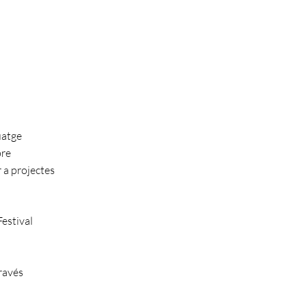
uatge
bre
r a projectes
estival
ravés