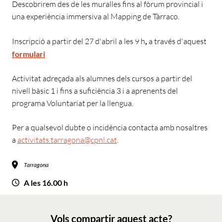
Descobrirem des de les muralles fins al fòrum provincial i
una experiència immersiva al Mapping de Tàrraco.
Inscripció a partir del 27 d'abril a les 9 h
,
a través d'aquest
formulari
Activitat adreçada als alumnes dels cursos a partir del
nivell bàsic 1 i fins a suficiència 3 i a aprenents del
programa Voluntariat per la llengua.
Per a qualsevol dubte o incidència contacta amb nosaltres
a
activitats.tarragona@cpnl.cat
.
Tarragona
A les 16.00 h
Vols compartir aquest acte?