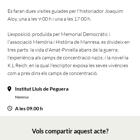
Es faran dues visites guiades per l'historiador Joaquim
Aloy, una a les 9:00 h i una a les 17:00 h.
L'exposició, produïda per Memorial Democràtic i
l'associació Memòria i Història de Manresa, es divideix en
tres parts: la vida d'Amat-Piniella abans de la guerra;
l'experiència als camps de concentració nazis; i la novel·la
K.L Reich, en la qual l'escriptor exposa les seves vivències
com a pres dins els camps de concentració.
Institut Lluís de Peguera
Manresa
A les 09.00 h
Vols compartir aquest acte?