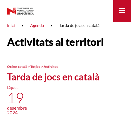
Me
Inici
Agenda
Tarda de jocs en català
Activitats al territori
Oci en català > Totjoc > Activitat
Tarda de jocs en català
Dijous
19
desembre
2024