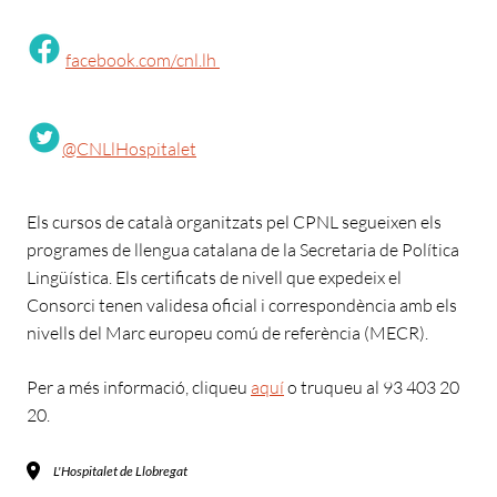
facebook.com/cnl.lh
@CNLlHospitalet
Els cursos de català organitzats pel CPNL segueixen els
programes de llengua catalana de la Secretaria de Política
Lingüística. Els certificats de nivell que expedeix el
Consorci tenen validesa oficial i correspondència amb els
nivells del Marc europeu comú de referència (MECR).
Per a més informació, cliqueu
aquí
o truqueu al 93 403 20
20.
L'Hospitalet de Llobregat