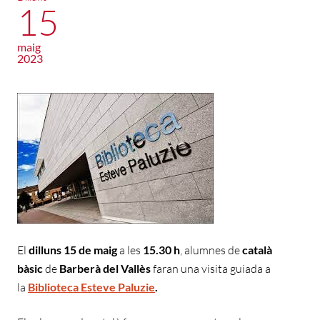
15
maig
2023
El
dilluns
15 de maig
a les
15.30 h
, alumnes de
català
bàsic
de
Barberà del Vallès
faran una visita guiada a
la
Biblioteca Esteve Paluzie
.