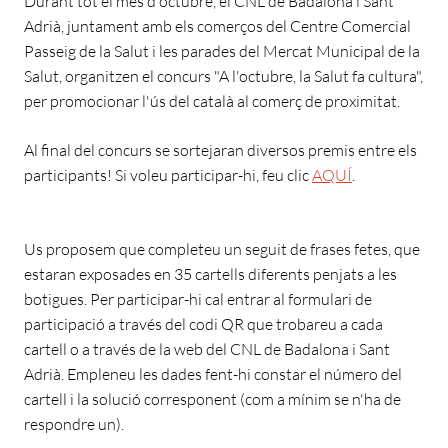
Durant tot el mes d'octubre, el CNL de Badalona i Sant
Adrià, juntament amb els comerços del Centre Comercial
Passeig de la Salut i les parades del Mercat Municipal de la
Salut, organitzen el concurs "A l'octubre, la Salut fa cultura",
per promocionar l'ús del català al comerç de proximitat.
Al final del concurs se sortejaran diversos premis entre els
participants! Si voleu participar-hi, feu clic
AQUÍ
.
Us proposem que completeu un seguit de frases fetes, que
estaran exposades en 35 cartells diferents penjats a les
botigues. Per participar-hi cal entrar al formulari de
participació a través del codi QR que trobareu a cada
cartell o a través de la web del CNL de Badalona i Sant
Adrià. Empleneu les dades fent-hi constar el número del
cartell i la solució corresponent (com a mínim se n'ha de
respondre un).